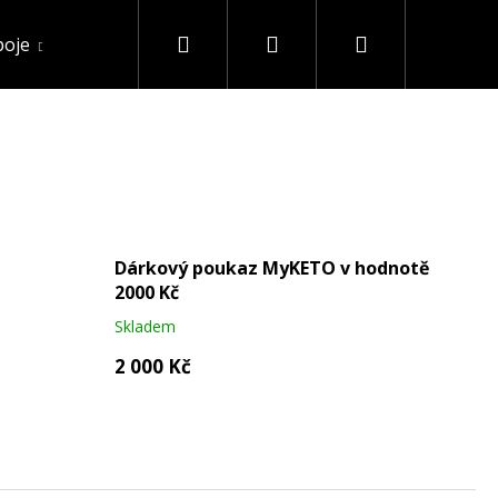
Hledat
Přihlášení
Nákupní
poje
Akce a slevy
Ostatní
košík
Dárkový poukaz MyKETO v hodnotě
2000 Kč
Skladem
2 000 Kč
 IZOLÁT 90% BEZ
G