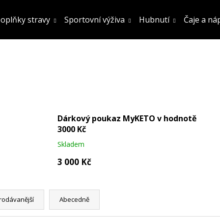
oplňky stravy
Sportovní výživa
Hubnutí
Čaje a ná
Co potřebujete najít?
Hledat
Dárkový poukaz MyKETO v hodnotě
3000 Kč
Doporučujeme
Skladem
3 000 Kč
rodávanější
Abecedně
FATBURN DOPLNĚK STRAVY
SÓJOVÝ PROTEIN
OCHUCENÍ 800