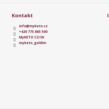
ý
p
i
Kontakt
s
u
info
@
myketo.cz
+420 775 865 500
MyKETO CZ/SK
myketo_goldim