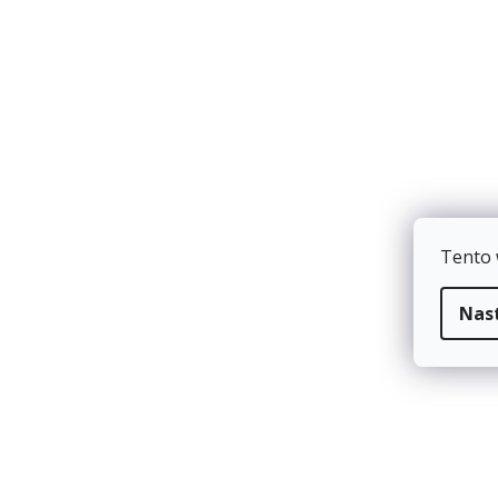
Do košíku
TIP
Tento 
Nas
Dárkový poukaz MyKETO v hodnotě 500 Kč
Skladem