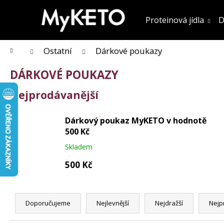
K
Přejít
na
o
Proteinová jídla
D
obsah
Zpět
Zpět
do obchodu
do obchodu
š
í
k
Domů
Ostatní
Dárkové poukazy
DÁRKOVÉ POUKAZY
Nejprodávanější
Dárkový poukaz MyKETO v hodnotě
500 Kč
Skladem
500 Kč
Ř
a
Doporučujeme
Nejlevnější
Nejdražší
Nejp
z
KOLAGENOVÉ SMOOTHIE MIX PŘÍCHUTÍ
5 PORCÍ