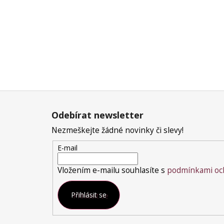
500 Kč
Do košíku
Z
á
Odebírat newsletter
p
a
Nezmeškejte žádné novinky či slevy!
t
E-mail
í
Vložením e-mailu souhlasíte s
podmínkami och
Přihlásit se