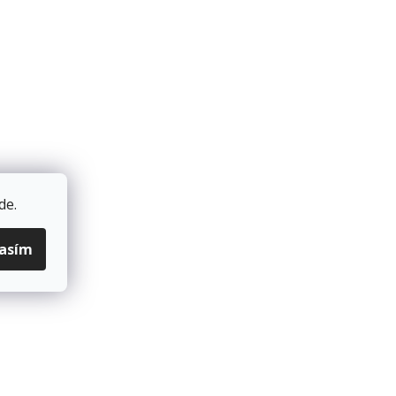
Do košíku
de
.
lasím