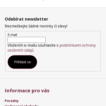
O
v
Z
l
á
á
Odebírat newsletter
p
d
a
a
Nezmeškejte žádné novinky či slevy!
t
c
E-mail
í
í
p
Vložením e-mailu souhlasíte s
podmínkami ochrany
r
osobních údajů
v
k
Přihlásit se
y
v
ý
p
i
s
Informace pro vás
u
Poradny