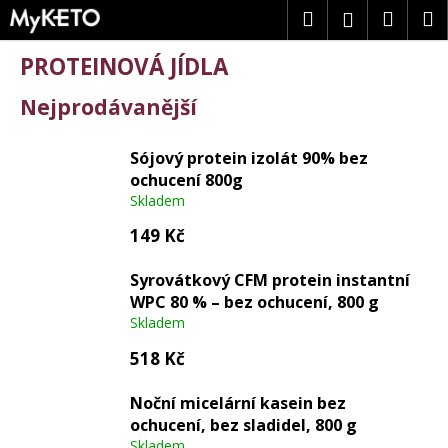
K
Přejít
Hledat
Náku
M
Přihlášení
na
o
obsah
Zpět
Zpět
š
košík
PROTEINOVÁ JÍDLA
í
k
C
Nejprodávanější
o
p
Sójový protein izolát 90% bez
o
ochucení 800g
t
Skladem
ř
149 Kč
e
b
Syrovátkový CFM protein instantní
u
WPC 80 % – bez ochucení, 800 g
j
Skladem
e
t
518 Kč
e
n
Noční micelární kasein bez
a
ochucení, bez sladidel, 800 g
Skladem