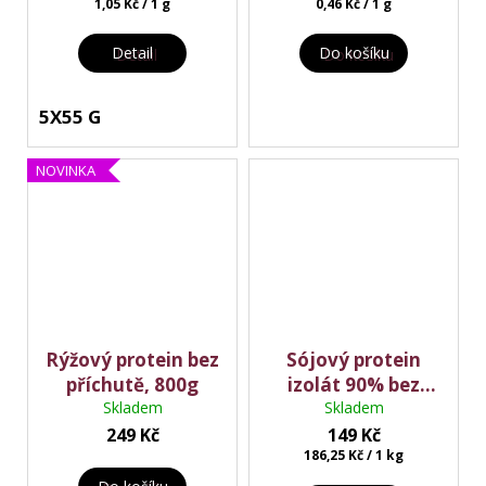
Měrná
Měrná
1,05 Kč / 1 g
0,46 Kč / 1 g
cena:
cena:
Detail
Do košíku
5X55 G
NOVINKA
Rýžový protein bez
Sójový protein
příchutě, 800g
izolát 90% bez
Skladem
ochucení 800g
Skladem
249 Kč
149 Kč
Měrná
186,25 Kč / 1 kg
cena: