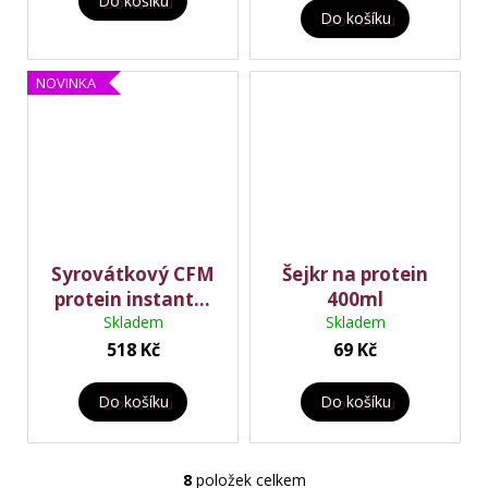
Do košíku
Do košíku
NOVINKA
Syrovátkový CFM
Šejkr na protein
protein instantní
400ml
WPC 80 % – bez
Skladem
Skladem
ochucení, 800 g
518 Kč
69 Kč
Do košíku
Do košíku
8
položek celkem