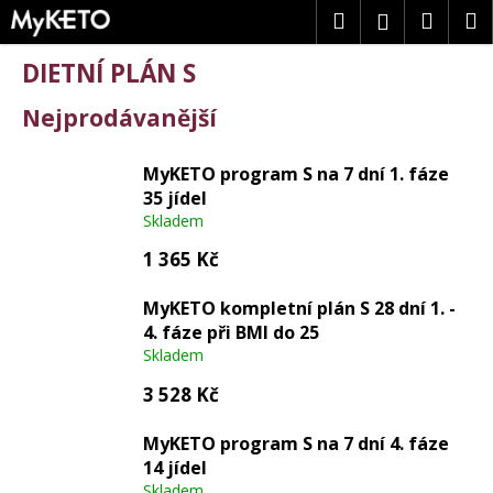
K
Přejít
Hledat
Náku
M
Přihlášení
na
o
obsah
Zpět
Zpět
š
košík
DIETNÍ PLÁN S
í
k
C
Nejprodávanější
o
p
MyKETO program S na 7 dní 1. fáze
o
35 jídel
t
Skladem
ř
1 365 Kč
e
b
MyKETO kompletní plán S 28 dní 1. -
u
4. fáze při BMI do 25
j
Skladem
e
t
3 528 Kč
e
n
MyKETO program S na 7 dní 4. fáze
a
14 jídel
Skladem