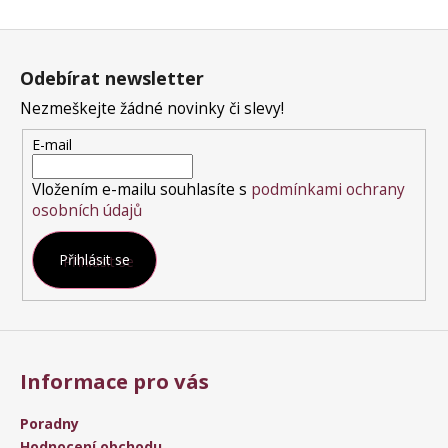
O
v
Z
l
á
á
Odebírat newsletter
p
d
a
a
Nezmeškejte žádné novinky či slevy!
t
c
E-mail
í
í
p
Vložením e-mailu souhlasíte s
podmínkami ochrany
r
osobních údajů
v
k
Přihlásit se
y
v
ý
p
i
s
Informace pro vás
u
Poradny
Hodnocení obchodu