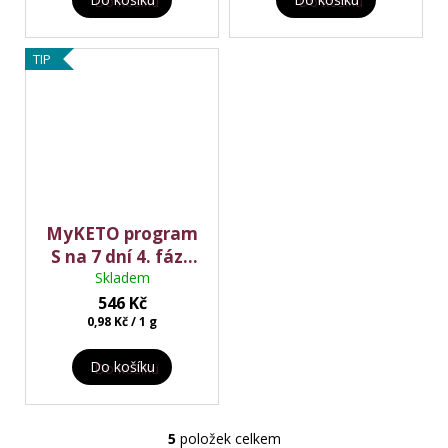
TIP
MyKETO program
S na 7 dní 4. fáze
14 jídel
Skladem
546 Kč
Měrná
0,98 Kč / 1 g
cena:
Do košíku
5
položek celkem