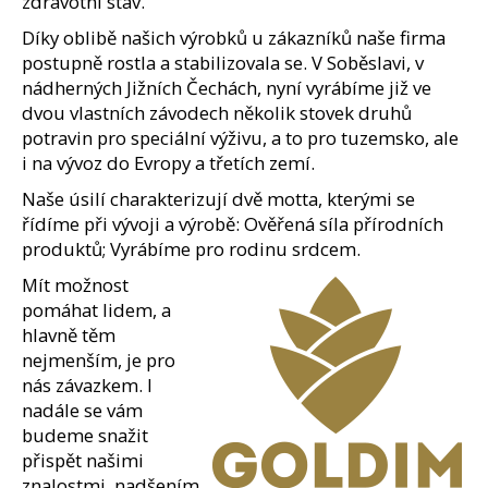
zdravotní stav.
Díky oblibě našich výrobků u zákazníků naše firma
postupně rostla a stabilizovala se. V Soběslavi, v
nádherných Jižních Čechách, nyní vyrábíme již ve
dvou vlastních závodech několik stovek druhů
potravin pro speciální výživu, a to pro tuzemsko, ale
i na vývoz do Evropy a třetích zemí.
Naše úsilí charakterizují dvě motta, kterými se
řídíme při vývoji a výrobě: Ověřená síla přírodních
produktů; Vyrábíme pro rodinu srdcem.
Mít možnost
pomáhat lidem, a
hlavně těm
nejmenším, je pro
nás závazkem. I
nadále se vám
budeme snažit
přispět našimi
znalostmi, nadšením