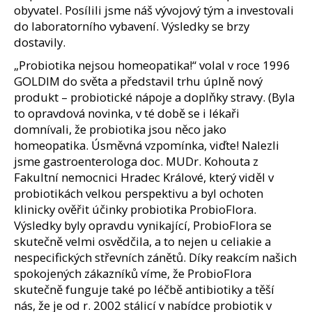
e
obyvatel. Posílili jsme náš vývojový tým a investovali
m
do laboratorního vybavení. Výsledky se brzy
e
dostavily.
„Probiotika nejsou homeopatika!“ volal v roce 1996
MYKETO
GOLDIM do světa a představil trhu úplně nový
PROTEINOVÝ
produkt – probiotické nápoje a doplňky stravy. (Byla
KOKTEJL
to opravdová novinka, v té době se i lékaři
S
PŘÍCHUTÍ
domnívali, že probiotika jsou něco jako
BANÁN
homeopatika. Úsměvná vzpomínka, viďte! Nalezli
42
jsme gastroenterologa doc. MUDr. Kohouta z
Kč
Fakultní nemocnici Hradec Králové, který viděl v
probiotikách velkou perspektivu a byl ochoten
klinicky ověřit účinky probiotika ProbioFlora.
Výsledky byly opravdu vynikající, ProbioFlora se
skutečně velmi osvědčila, a to nejen u celiakie a
nespecifických střevních zánětů. Díky reakcím našich
spokojených zákazníků víme, že ProbioFlora
skutečně funguje také po léčbě antibiotiky a těší
nás, že je od r. 2002 stálicí v nabídce probiotik v