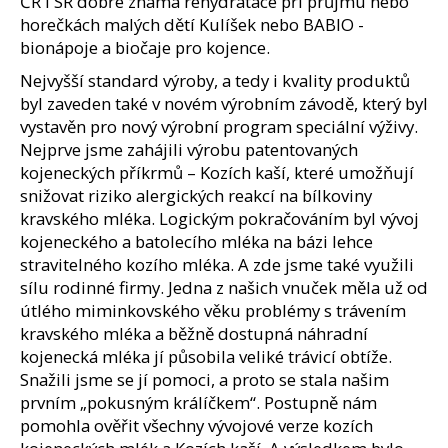
ČR i SR dobře známá rehydratace při průjmu nebo
horečkách malých dětí Kulíšek nebo BABIO -
bionápoje a biočaje pro kojence.
Nejvyšší standard výroby, a tedy i kvality produktů
byl zaveden také v novém výrobním závodě, který byl
vystavěn pro nový výrobní program speciální výživy.
Nejprve jsme zahájili výrobu patentovaných
kojeneckých příkrmů – Kozích kaší, které umožňují
snižovat riziko alergických reakcí na bílkoviny
kravského mléka. Logickým pokračováním byl vývoj
kojeneckého a batolecího mléka na bázi lehce
stravitelného kozího mléka. A zde jsme také využili
sílu rodinné firmy. Jedna z našich vnuček měla už od
útlého miminkovského věku problémy s trávením
kravského mléka a běžně dostupná náhradní
kojenecká mléka jí působila veliké trávicí obtíže.
Snažili jsme se jí pomoci, a proto se stala našim
prvním „pokusným králíčkem“. Postupně nám
pomohla ověřit všechny vývojové verze kozích