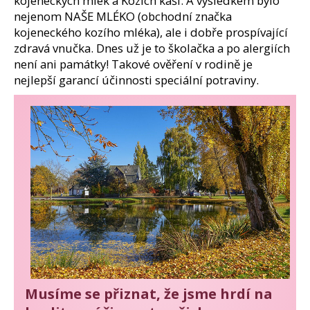
kojeneckých mlék a Kozích kaší. A výsledkem bylo
nejenom NAŠE MLÉKO (obchodní značka
kojeneckého kozího mléka), ale i dobře prospívající
zdravá vnučka. Dnes už je to školačka a po alergiích
není ani památky! Takové ověření v rodině je
nejlepší garancí účinnosti speciální potraviny.
Musíme se přiznat, že jsme hrdí na