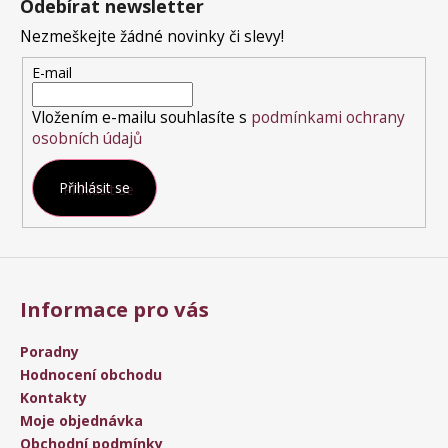
Odebírat newsletter
p
a
Nezmeškejte žádné novinky či slevy!
t
E-mail
í
Vložením e-mailu souhlasíte s
podmínkami ochrany
osobních údajů
Přihlásit se
Informace pro vás
Poradny
Hodnocení obchodu
Kontakty
Moje objednávka
Obchodní podmínky