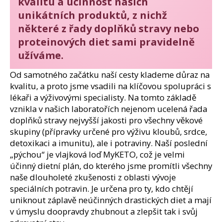
kvalitu a účinnost našich
unikátních produktů, z nichž
některé z řady doplňků stravy nebo
proteinových diet sami pravidelně
užíváme.
Od samotného začátku naší cesty klademe důraz na
kvalitu, a proto jsme vsadili na klíčovou spolupráci s
lékaři a výživovými specialisty. Na tomto základě
vznikla v našich laboratořích nejenom ucelená řada
doplňků stravy nejvyšší jakosti pro všechny věkové
skupiny (přípravky určené pro výživu kloubů, srdce,
detoxikaci a imunitu), ale i potraviny. Naší poslední
„pýchou“ je vlajková loď MyKETO, což je velmi
účinný dietní plán, do kterého jsme promítli všechny
naše dlouholeté zkušenosti z oblasti vývoje
speciálních potravin. Je určena pro ty, kdo chtějí
uniknout záplavě neúčinných drastických diet a mají
v úmyslu doopravdy zhubnout a zlepšit tak i svůj