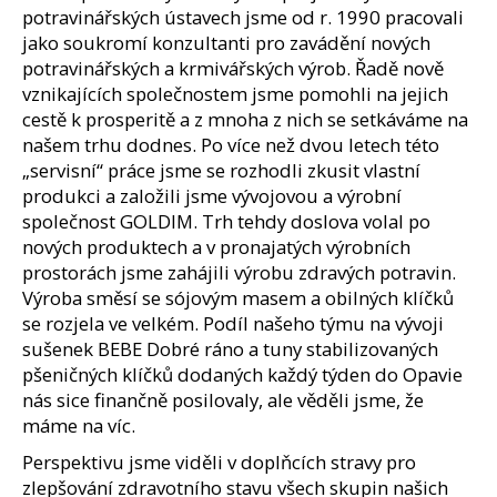
j
potravinářských ústavech jsme od r. 1990 pracovali
í
jako soukromí konzultanti pro zavádění nových
t
potravinářských a krmivářských výrob. Řadě nově
?
vznikajících společnostem jsme pomohli na jejich
cestě k prosperitě a z mnoha z nich se setkáváme na
našem trhu dodnes. Po více než dvou letech této
„servisní“ práce jsme se rozhodli zkusit vlastní
Hledat
produkci a založili jsme vývojovou a výrobní
společnost GOLDIM. Trh tehdy doslova volal po
nových produktech a v pronajatých výrobních
prostorách jsme zahájili výrobu zdravých potravin.
D
Výroba směsí se sójovým masem a obilných klíčků
o
se rozjela ve velkém. Podíl našeho týmu na vývoji
p
sušenek BEBE Dobré ráno a tuny stabilizovaných
o
pšeničných klíčků dodaných každý týden do Opavie
r
nás sice finančně posilovaly, ale věděli jsme, že
u
máme na víc.
č
u
Perspektivu jsme viděli v doplňcích stravy pro
j
zlepšování zdravotního stavu všech skupin našich