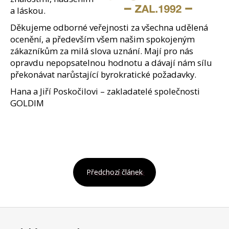
a láskou.
Děkujeme odborné veřejnosti za všechna udělená
ocenění, a především všem našim spokojeným
zákazníkům za milá slova uznání. Mají pro nás
opravdu nepopsatelnou hodnotu a dávají nám sílu
překonávat narůstající byrokratické požadavky.
Hana a Jiří Poskočilovi – zakladatelé společnosti
GOLDIM
Předchozí článek
Z
á