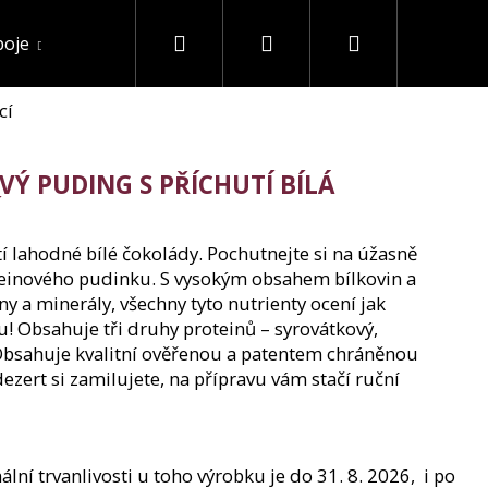
Hledat
Přihlášení
Nákupní
poje
Akce a slevy
Ostatní
cí
košík
Ý PUDING S PŘÍCHUTÍ BÍLÁ
í lahodné bílé čokolá­dy. Pochutnejte si na úžasně
teinového pudinku. S vysokým obsahem bílkovin a
ny a minerály, všechny tyto nutrienty ocení jak
etu! Obsahuje tři druhy proteinů – syrovátkový,
 Obsahuje kvalitní ověřenou a patentem chráněnou
ezert si zamilujete, na přípravu vám stačí ruční
 IZOLÁT 90% BEZ
ní trvanlivosti u toho výrobku je do 31. 8. 2026, i po
G