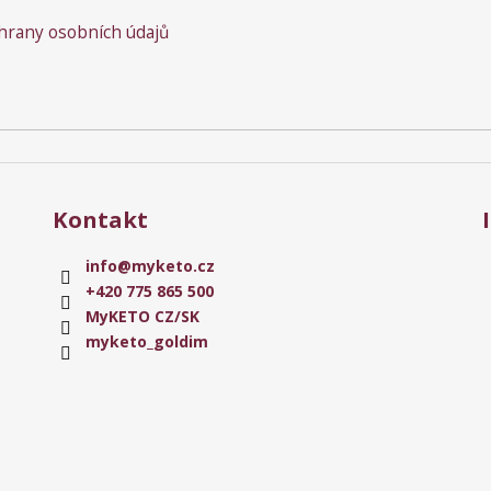
rany osobních údajů
Kontakt
info
@
myketo.cz
+420 775 865 500
MyKETO CZ/SK
myketo_goldim