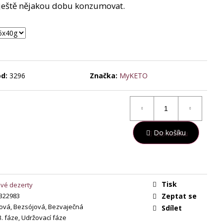
t ještě nějakou dobu konzumovat.
d:
3296
Značka:
MyKETO
Do košíku
Tisk
ové dezerty
322983
Zeptat se
ová, Bezsójová, Bezvaječná
Sdílet
 3. fáze, Udržovací fáze