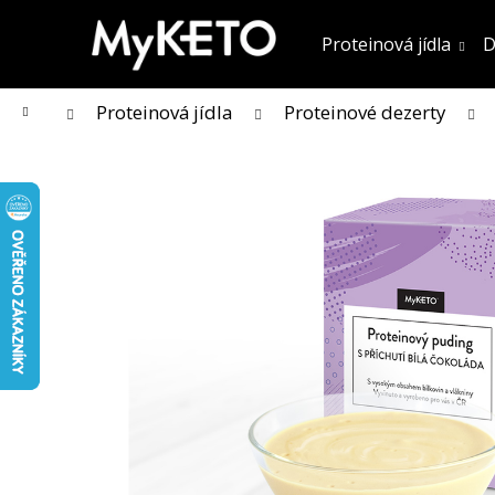
K
Přejít
na
o
Proteinová jídla
D
obsah
Zpět
Zpět
do obchodu
do obchodu
š
í
k
Domů
Proteinová jídla
Proteinové dezerty
KOLAGENOVÉ SMOOTHIE MIX PŘÍCHUTÍ
5 PORCÍ