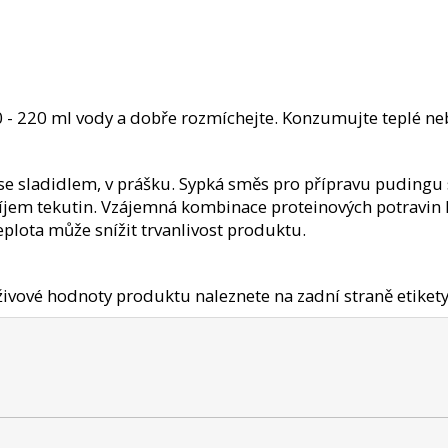
 - 220 ml vody a dobře rozmíchejte. Konzumujte teplé nebo
 se sladidlem, v prášku. Sypká směs pro přípra­vu pudingu
jem tekutin. Vzájemná kombinace protei­nových potravin M
teplota může snížit trvan­livost produktu.
ivové hodnoty produktu naleznete na zadní straně etikety 