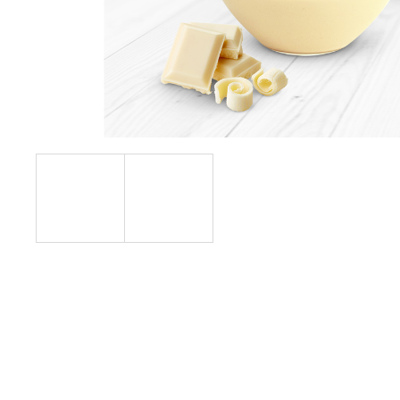
150 Kč
Původně:
210 Kč