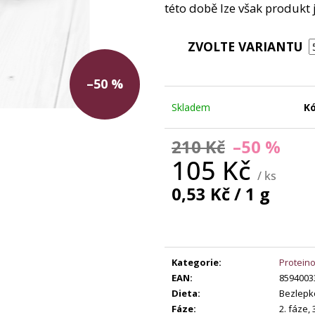
147,60 Kč
této době lze však produk
Původně:
369 Kč
149 Kč
ZVOLTE VARIANTU
–50 %
Skladem
Kó
210 Kč
–50 %
105 Kč
/ ks
Měrná
0,53 Kč / 1 g
cena:
Kategorie
:
Protein
EAN
:
8594003
Dieta
:
Bezlepk
Fáze
:
2. fáze,