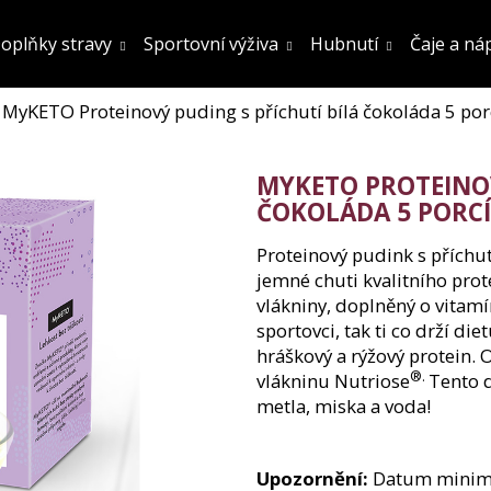
oplňky stravy
Sportovní výživa
Hubnutí
Čaje a ná
MyKETO Proteinový puding s příchutí bílá čokoláda 5 por
Co potřebujete najít?
MYKETO PROTEINOV
Hledat
ČOKOLÁDA 5 PORCÍ
Proteinový pudink s příchut
jemné chuti kvalitního pro
Doporučujeme
vlákniny, doplněný o vitamí
sportovci, tak ti co drží di
hráškový a rýžový protein.
®.
vlákninu Nutriose
Tento d
metla, miska a voda!
FATBURN DOPLNĚK STRAVY
SÓJOVÝ PROTEIN
Upozornění:
Datum minimál
OCHUCENÍ 800