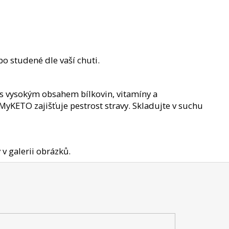
 stu­dené dle vaší chuti.
 s vysokým obsahem bílkovin, vitamí­ny a
yKETO zajišťuje pestrost stra­vy. Skladujte v suchu
v galerii obrázků.