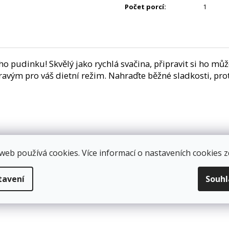
Počet porcí
:
1
ho pudinku! Skvělý jako rychlá svačina, připravit si ho m
m pravým pro váš dietní režim. Nahraďte běžné sladkosti,
web používá cookies. Více informací o nastaveních cookies
z
tavení
Souh