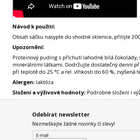
Návod k použití:
Obsah sáčku nasypte do vhodné sklenice, přilijte 200
Upozornění:
Proteinový puding s příchutí lahodné bílá čokolá­dy,
minerálními látkami. Dodržujte dostatečný denní pří
při teplotě do 25 °C a rel. vlh­kosti do 60 %, zvýšená 
Alergen:
laktóza
Složení a výživové hodnoty:
Podrobné složení i výž
Z
á
Odebírat newsletter
p
a
Nezmeškejte žádné novinky či slevy!
t
E-mail
í