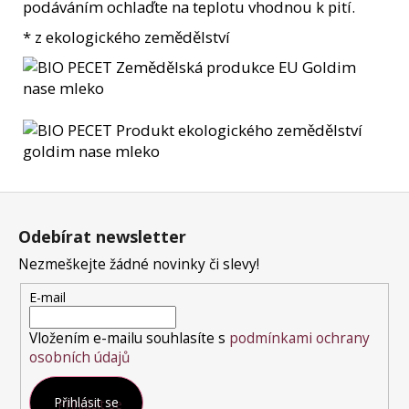
podáváním ochlaďte na teplotu vhodnou k pití.
* z ekologického zemědělství
Z
á
Odebírat newsletter
p
a
Nezmeškejte žádné novinky či slevy!
t
E-mail
í
Vložením e-mailu souhlasíte s
podmínkami ochrany
osobních údajů
Přihlásit se