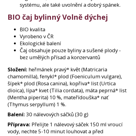
systému, ale také uvolnění a dobrý spánek.
BIO čaj bylinný Volně dýchej
BIO kvalita
Vyrobeno v ČR
Ekologické balení
Čaj obsahuje pouze byliny a sušené plody -
bez umělých přísad a konzervantů
Složení:
heřmánek pravý* květ (Matricaria
chamomilla), fenykl* plod (Foeniculum vulgare),
šípek* plod (Rosa canina), kopřiva* list (Urtica
dioica), lípa* kvet (Tilia cordata), máta peprná* list
(Mentha piperita) 10 %, mateřídouška* nať
(Thymus serpyllum) 1 %.
Balení:
30 nálevových sáčků (30 g)
Příprava:
Přelijte 1 nálevový sáček 150 ml vroucí
vody, nechte 5-10 minut louhovat a před