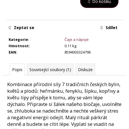
e
Do košíku
Měrná
m
cena:
e
Zeptat se
Sdílet
FATBURN
DOPLNĚK
Kategorie
:
Čaje a nápoje
STRAVY
Hmotnost
:
0.11 kg
369
EAN
:
8594003324796
Kč
Popis
Související soubory (1)
Diskuze
Kombinace přírodní síly 7 tradičních českých bylin,
květů a plodů: heřmánku, fenyklu, šípku, kopřivy a
květu lípy přispěje k tomu, aby se vám lépe
dýchalo. Připravte si šálek našeho biočaje, uvolněte
se, zhluboka se nadechněte a nechte veškerý stres
a negativní energii odejít. Malý rituál párkrát
denně a budete se cítit lépe. Vyplatí se vsadit na