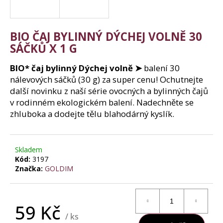
j
í
t
?
BIO ČAJ BYLINNÝ DÝCHEJ VOLNĚ 30
SÁČKŮ X 1 G
BIO* čaj bylinný Dýchej volně ➤
balení 30
nálevových sáčků (30 g) za super cenu! Ochutnejte
Hledat
další novinku z naší série ovocných a bylinných čajů
v rodinném ekologickém balení. Nadechněte se
zhluboka a dodejte tělu blahodárný kyslík.
D
o
p
Skladem
Kód:
3197
o
Značka:
GOLDIM
r
u
č
u
59 Kč
j
/ ks