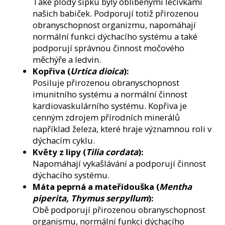
Také plody šípku byly oblíbenými léčivkami
našich babiček. Podporují totiž přirozenou
obranyschopnost organizmu, napomáhají
normální funkci dýchacího systému a také
podporují správnou činnost močového
měchýře a ledvin.
Kopřiva (
Urtica dioica
):
Posiluje přirozenou obranyschopnost
imunitního systému a normální činnost
kardiovaskulárního systému. Kopřiva je
cenným zdrojem přírodních minerálů
například železa, které hraje významnou roli v
dýchacím cyklu.
Květy z lipy (
Tilia cordata
):
Napomáhají vykašlávání a podporují činnost
dýchacího systému.
Máta peprná a mateřídouška (
Mentha
piperita, Thymus serpyllum
):
Obě podporují přirozenou obranyschopnost
organismu, normální funkci dýchacího