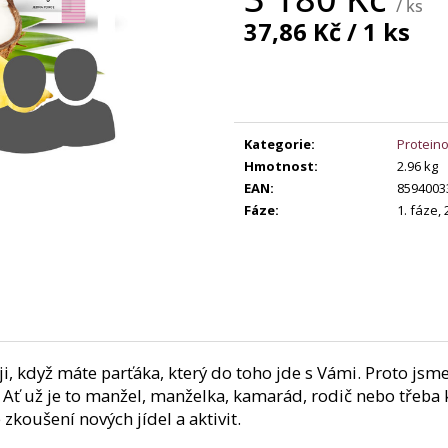
369 Kč
/ ks
149 Kč
Měrná
37,86 Kč / 1 ks
cena:
Kategorie
:
Proteino
Hmotnost
:
2.96 kg
EAN
:
8594003
Fáze
:
1. fáze, 
i, když máte parťáka, který do toho jde s Vámi. Proto jsme
 Ať už je to manžel, manželka, kamarád, rodič nebo třeba 
 zkoušení nových jídel a aktivit.