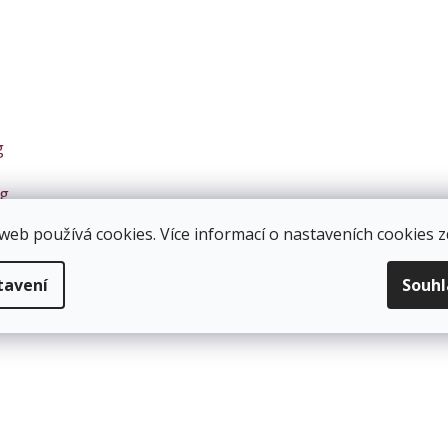
g
0g
web používá cookies. Více informací o nastaveních cookies
z
x40g
tavení
Souh