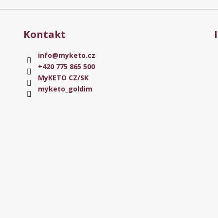
Kontakt
info
@
myketo.cz
+420 775 865 500
MyKETO CZ/SK
myketo_goldim