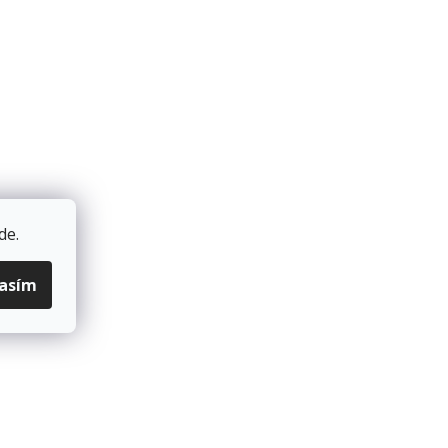
de
.
lasím