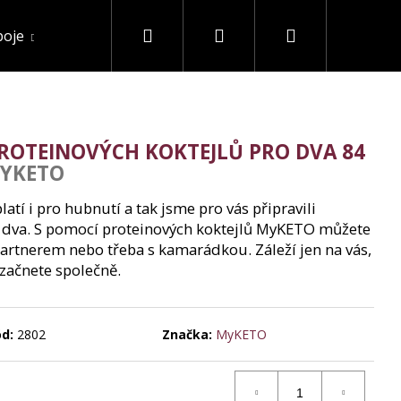
Hledat
Přihlášení
Nákupní
poje
Akce a slevy
Ostatní
košík
ROTEINOVÝCH KOKTEJLŮ PRO DVA 84
MYKETO
latí i pro hubnutí a tak jsme pro vás připravili
o dva. S pomocí proteinových koktejlů MyKETO můžete
artnerem nebo třeba s kamarádkou. Záleží jen na vás,
 začnete společně.
d:
2802
Značka:
MyKETO
 IZOLÁT 90% BEZ
G