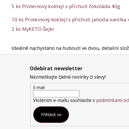
5 ks Proteinový koktejl s příchutí čokoláda 40g
10 ks Proteinový koktejl s příchutí jahoda-vanilka
2 ks MyKETO Šejkr
Ideálně nachystáno na hubnutí ve dvou, detailní slož
Z
á
Odebírat newsletter
p
a
Nezmeškejte žádné novinky či slevy!
t
E-mail
í
Vložením e-mailu souhlasíte s
podmínkami och
Přihlásit se