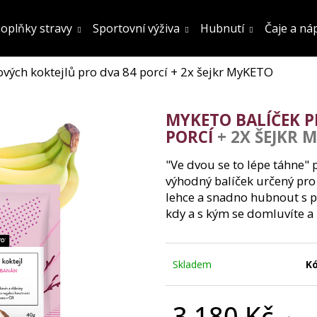
oplňky stravy
Sportovní výživa
Hubnutí
Čaje a ná
vých koktejlů pro dva 84 porcí
+ 2x šejkr MyKETO
Co potřebujete najít?
MYKETO BALÍČEK P
Hledat
PORCÍ
+ 2X ŠEJKR 
"Ve dvou se to lépe táhne" p
výhodný balíček určený pr
Doporučujeme
lehce a snadno hubnout s p
kdy a s kým se domluvíte a
Skladem
Kó
FATBURN DOPLNĚK STRAVY
SÓJOVÝ PROTEIN
3 180 Kč
OCHUCENÍ 800