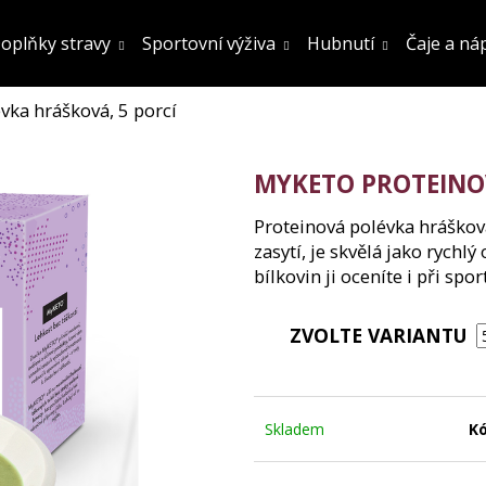
oplňky stravy
Sportovní výživa
Hubnutí
Čaje a ná
ka hrášková, 5 porcí
Co potřebujete najít?
MYKETO PROTEINOV
Hledat
Proteinová polévka hráškov
zasytí, je skvělá jako rych
bílkovin ji oceníte i při sp
Doporučujeme
ZVOLTE VARIANTU
Skladem
Kó
FATBURN DOPLNĚK STRAVY
SÓJOVÝ PROTEIN
OCHUCENÍ 800