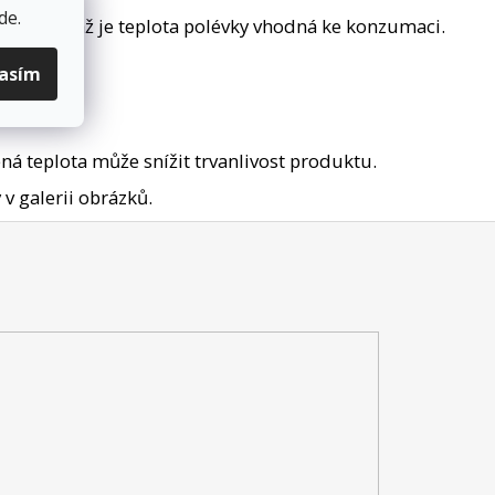
de
.
bobtnat, až je teplota polévky vhodná ke konzumaci.
lasím
ená teplota může snížit trvanlivost produktu.
v galerii obrázků.