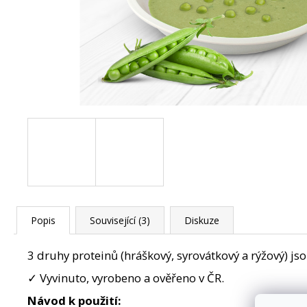
150 Kč
Původně:
210 Kč
Popis
Související (3)
Diskuze
3 druhy proteinů (hráškový, syrovátkový a rýžový) js
✓ Vyvinuto, vyrobeno a ověřeno v ČR.
Návod k použití: