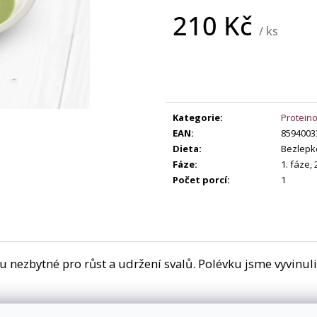
369 Kč
149 Kč
210 Kč
/ ks
Měrná
cena:
Kategorie
:
Proteino
EAN
:
8594003
Dieta
:
Bezlepk
Fáze
:
1. fáze, 
Počet porcí
:
1
ou nezbytné pro růst a udržení svalů. Polévku jsme vyvinul