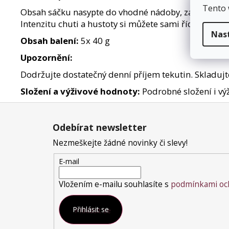
Tento 
Obsah sáčku nasypte do vhod­né nádoby, zalijte 200 
Intenzitu chuti a hustoty si můžete sami řídit množ
Nas
Obsah balení:
5x 40 g
Upozornění:
Dodržujte dostatečný denní příjem tekutin. Skladujte 
Složení a výživové hodnoty:
Podrobné složení i výž
Z
á
Odebírat newsletter
p
a
Nezmeškejte žádné novinky či slevy!
t
E-mail
í
Vložením e-mailu souhlasíte s
podmínkami och
Přihlásit se