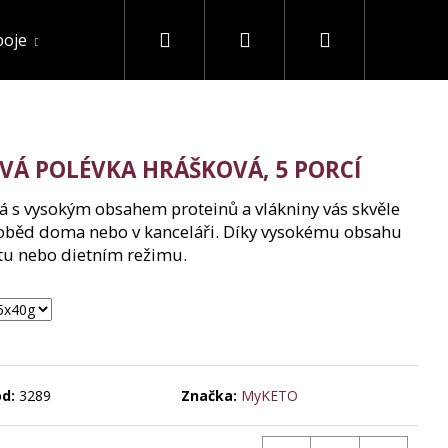
Hledat
Přihlášení
Nákupní
poje
Akce a slevy
Ostatní
košík
Á POLÉVKA HRÁŠKOVÁ, 5 PORCÍ
á s vysokým obsahem proteinů a vlákniny vás skvěle
lý oběd doma nebo v kanceláři. Díky vysokému obsahu
ortu nebo dietním režimu.
d:
3289
Značka:
MyKETO
 IZOLÁT 90% BEZ
G