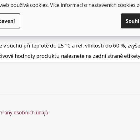
web používá cookies. Více informací o nastaveních cookies
z
- 220 horké vody a dobře promíchejte. Nechte 4 - 5 minut 
stvím přidané vody.
tavení
Souh
v suchu při teplotě do 25 °C a rel. vlhkos­ti do 60 %, zvýš
ivové hodnoty produktu naleznete na zadní straně etikety 
rany osobních údajů