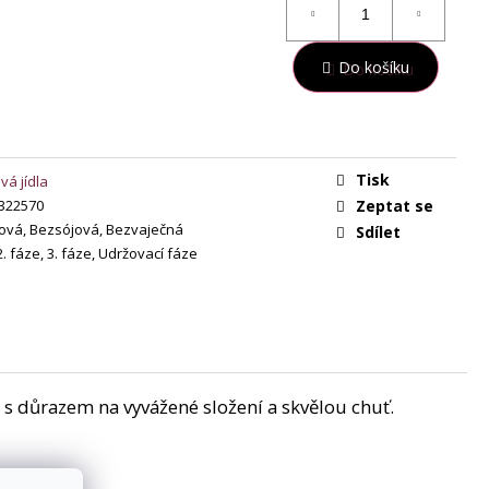
Do košíku
Tisk
vá jídla
322570
Zeptat se
ová, Bezsójová, Bezvaječná
Sdílet
2. fáze, 3. fáze, Udržovací fáze
i s důrazem na vyvážené složení a skvělou chuť.