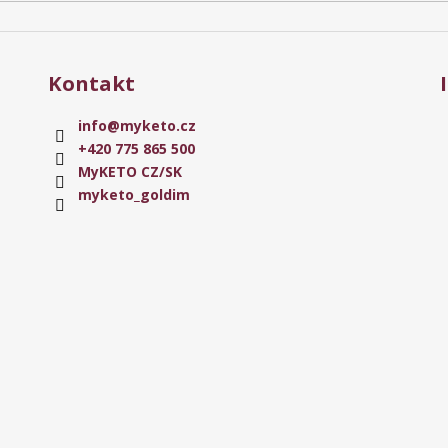
Kontakt
info
@
myketo.cz
+420 775 865 500
MyKETO CZ/SK
myketo_goldim