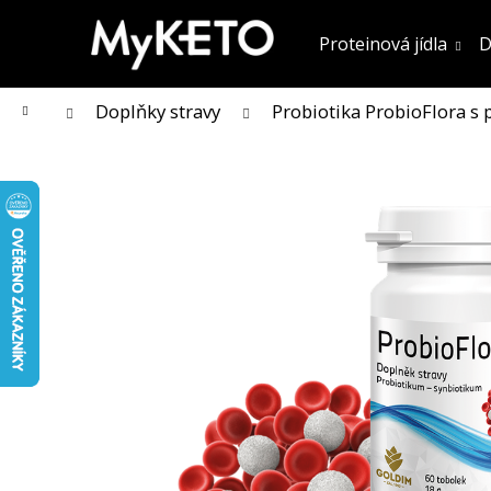
K
Přejít
na
o
Proteinová jídla
D
obsah
Zpět
Zpět
do obchodu
do obchodu
š
í
k
Domů
Doplňky stravy
Probiotika ProbioFlora s p
KOLAGENOVÉ SMOOTHIE MIX PŘÍCHUTÍ
5 PORCÍ