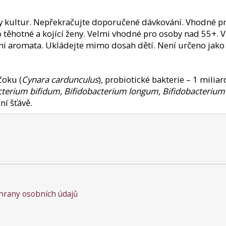
dy kultur. Nepřekračujte doporučené dávkování. Vhodné p
o těhotné a kojící ženy. Velmi vhodné pro osoby nad 55+. 
ni aromata. Ukládejte mimo dosah dětí. Není určeno jako 
čoku (
Cynara cardunculus
), probiotické bakterie – 1 milia
bacterium bifidum, Bifidobacterium longum, Bifidobacterium
ní šťávě.
rany osobních údajů