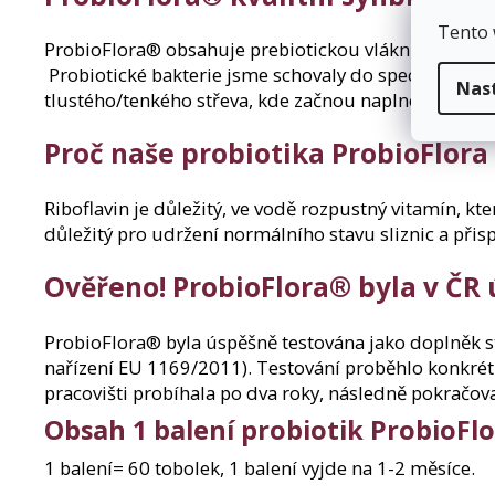
Tento 
ProbioFlora® obsahuje prebiotickou vlákninu – inulín,
Probiotické bakterie jsme schovaly do speciální ros
Nas
tlustého/tenkého střeva, kde začnou naplno pomáhat
Proč naše probiotika ProbioFlora 
Riboflavin je důležitý, ve vodě rozpustný vitamín, kt
důležitý pro udržení normálního stavu sliznic a př
Ověřeno! ProbioFlora® byla v ČR 
ProbioFlora® byla úspěšně testována jako doplněk st
nařízení EU 1169/2011). Testování proběhlo konkrétn
pracovišti probíhala po dva roky, následně pokračoval
Obsah 1 balení probiotik ProbioFl
1 balení= 60 tobolek, 1 balení vyjde na 1-2 měsíce.