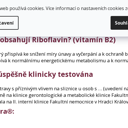
web používá cookies. Více informací o nastaveních cookies
z
 citrusovou vlákninu a extrakt z artyčoku, které slouží ja
tlinné tobolky, která odolá i kyselému prostředí žaludku 
tavení
Souh
. .
obsahují Riboflavin? (vitamín B2)
erý přispívá ke snížení míry únavy a vyčerpání a k ochraně
ispívá k normálnímu energetickému metabolismu a k normál
úspěšně klinicky testována
ravy s příznivým vlivem na sliznice u osob s … (uvedení 
ě na klinice gerontologické a metabolické klinice Fakult
a na II. interní klinice Fakultní nemocnice v Hradci Králov
ora®: