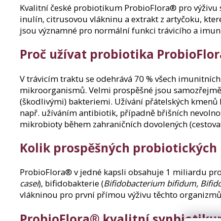
Kvalitní české probiotikum ProbioFlora® pro výživu s
inulín, citrusovou vlákninu a extrakt z artyčoku, kt
jsou významné pro normální funkci trávicího a imun
Proč užívat probiotika ProbioFlo
V trávicím traktu se odehrává 70 % všech imunitníc
mikroorganismů. Velmi prospěšné jsou samozřejmě t
(škodlivými) bakteriemi. Užívání přátelských kmenů l
např. užíváním antibiotik, případně břišních nevoln
mikrobioty během zahraničních dovolených (cestovat
Kolik prospěšných probiotických
ProbioFlora® v jedné kapsli obsahuje 1 miliardu prob
casei
), bifidobakterie (
Bifidobacterium bifidum, Bifid
vlákninou pro první přímou výživu těchto organizmů
ProbioFlora® kvalitní synbiotiku