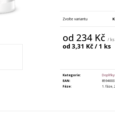
369 Kč
149 Kč
Zvolte variantu
K
od
234 Kč
/ ks
Měrná
od 3,31 Kč / 1 ks
cena:
Kategorie
:
Doplňky
EAN
:
8594003
Fáze
:
1. fáze, 