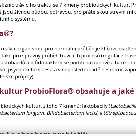
liznic trávicího traktu se 7 kmeny probiotických kultur. 
eré jsou živnou půdou, potravou, pro přátelskou střevní mi
itního systému.
ra®?
h reakcí organismu, pro normální průběh je klíčové osídl
aké pro správný průběh trávicích procesů (regulace tráv
aktobacilů a bifidobakterií se podílí na obnově a harmoni
ostí, psychického stresu a v neposlední řadě nesmíme zap
elské průjmy).
 kultur ProbioFlora® obsahuje a jak
iotických kultur, z toho 7 kmenů: laktobacily (
Lactobacill
obacterium longum, Bifidobacterium lactis
) a (
Streptococcu
.
m i s obsahem prebiotik