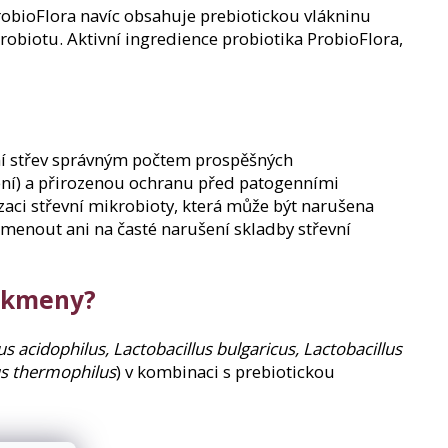
ProbioFlora navíc obsahuje prebiotickou vlákninu
krobiotu. Aktivní ingredience probiotika ProbioFlora,
ení střev správným počtem prospěšných
ení) a přirozenou ochranu před patogenními
zaci střevní mikrobioty, která může být narušena
omenout ani na časté narušení skladby střevní
é kmeny?
us acidophilus, Lactobacillus bulgaricus, Lactobacillus
s thermophilus
) v kombinaci s prebiotickou