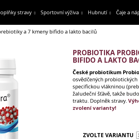
oplňky stravy
Sportovní výživa
Hubnutí
Čaje a ná
rebiotiky a 7 kmeny bifido a lakto bacilů
Co potřebujete najít?
PROBIOTIKA PROBI
Hledat
BIFIDO A LAKTO BA
České probiotikum Probi
osvědčených probiotických 
Doporučujeme
specifickou vlákninou (prebi
žaludeční šťávě, takže bud
traktu. Doplněk stravy.
Výh
zvolení varianty!
FATBURN DOPLNĚK STRAVY
SÓJOVÝ PROTEIN
ZVOLTE VARIANTU
OCHUCENÍ 800