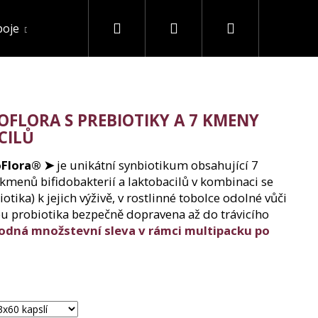
Hledat
Přihlášení
Nákupní
poje
Akce a slevy
Ostatní
košík
OFLORA S PREBIOTIKY A 7 KMENY
CILŮ
oFlora® ➤
je unikátní synbiotikum obsahující 7
kmenů bifidobakterií a laktobacilů v kombinaci se
otika) k jejich výživě, v rostlinné tobolce odolné vůči
ou probiotika bezpečně dopravena až do trávicího
odná množstevní sleva v rámci multipacku po
 IZOLÁT 90% BEZ
G