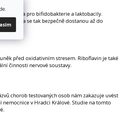
de
.
ko potrava pro bifidobakterie a laktobacily.
a probiotika se tak bezpečně dostanou až do
lasím
 buněk před oxidativním stresem. Riboflavin je také
ní činnosti nervové soustavy.
názvů chorob testovaných osob nám zakazuje uvést
ní nemocnice v Hradci Králové. Studie na tomto
é.