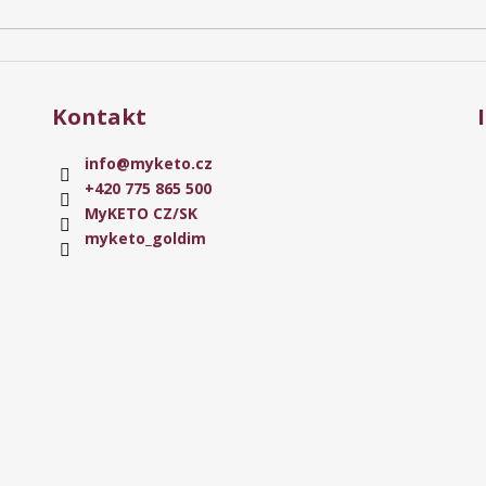
Kontakt
info
@
myketo.cz
+420 775 865 500
MyKETO CZ/SK
myketo_goldim