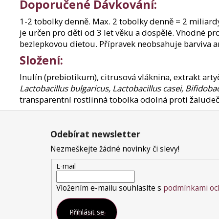
Doporučené Dávkování:
1-2 tobolky denně. Max. 2 tobolky denně = 2 miliar
je určen pro děti od 3 let věku a dospělé. Vhodné pr
bezlepkovou dietou. Přípravek neobsahuje barviva a
Složení:
Inulín (prebiotikum), citrusová vláknina, extrakt arty
Lactobacillus bulgaricus, Lactobacillus casei, Bifido
transparentní rostlinná tobolka odolná proti žaludeč
Z
á
Odebírat newsletter
p
a
Nezmeškejte žádné novinky či slevy!
t
E-mail
í
Vložením e-mailu souhlasíte s
podmínkami och
Přihlásit se