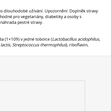
ro dlouhodobé užívání. Upozornění: Doplněk stravy
Vhodné pro vegetariány, diabetiky a osoby s
náhrada pestré stravy.
rda (1×109) v jedné tobolce (
Lactobacillus acidophilus,
 lactis, Streptococcus thermophilus
), riboflavin,