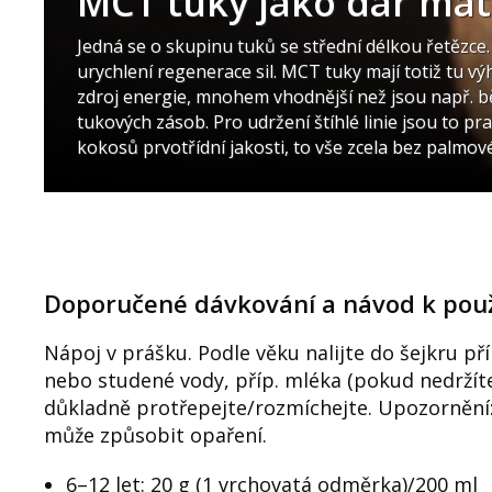
MCT tuky jako dar mat
Jedná se o skupinu tuků se střední délkou řetězce
urychlení regenerace sil. MCT tuky mají totiž tu vý
zdroj energie, mnohem vhodnější než jsou např. b
tukových zásob. Pro udržení štíhlé linie jsou to 
kokosů prvotřídní jakosti, to vše zcela bez palmov
Doporučené dávkování a návod k použi
Nápoj v prášku. Podle věku nalijte do šejkru p
nebo studené vody, příp. mléka (pokud nedržít
důkladně protřepejte/rozmíchejte. Upozornění: 
může způsobit opaření.
6–12 let: 20 g (1 vrchovatá odměrka)/200 ml