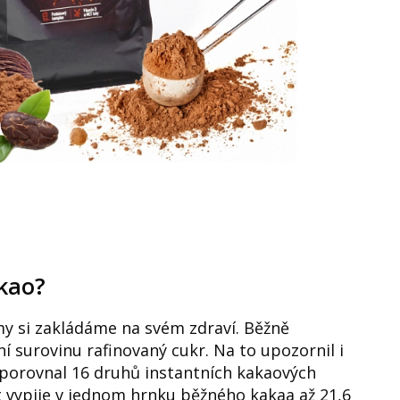
akao?
 my si zakládáme na svém zdraví. Běžně
í surovinu rafinovaný cukr. Na to upozornil i
ý porovnal 16 druhů instantních kakaových
t vypije v jednom hrnku běžného kakaa až 21,6