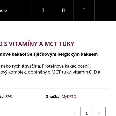
Hledat
Přihlášení
Nákupní
poje
Akce a slevy
Ostatní
košík
 S VITAMÍNY A MCT TUKY
einové kakao! Se špičkovým belgickým kakaem
 nebo rychlá svačina. Proteinové kakao ocení i
nový komplex, doplněný o MCT tuky, vitamín C, D a
ód:
393
Značka:
MyKETO
 IZOLÁT 90% BEZ
G