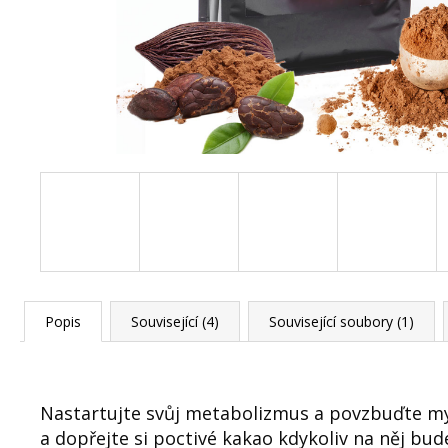
150 Kč
Původně:
210 Kč
Popis
Související (4)
Související soubory (1)
Nastartujte svůj metabolizmus a povzbuďte my
a dopřejte si poctivé kakao kdykoliv na něj b