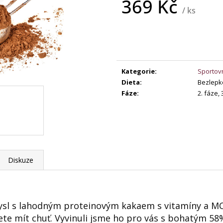
369 Kč
147,60 Kč
/ ks
Původně:
369 Kč
149 Kč
Měrná
cena:
Kategorie
:
Sportovn
Dieta
:
Bezlepk
Fáze
:
2. fáze,
Diskuze
sl s lahodným proteinovým kakaem s vitamíny a MC
udete mít chuť. Vyvinuli jsme ho pro vás s bohatým 