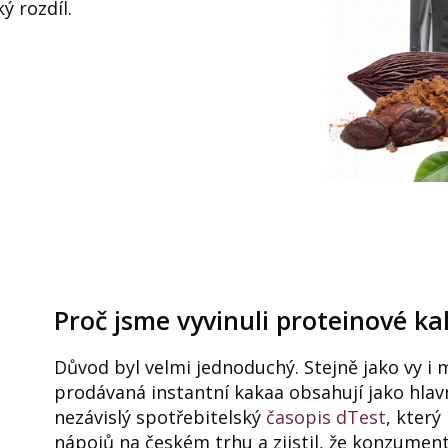
ý rozdíl.
Proč jsme vyvinuli proteinové k
Důvod byl velmi jednoduchý. Stejně jako vy i
prodávaná instantní kakaa obsahují jako hlavn
nezávislý spotřebitelský
časopis dTest
, kter
nápojů na českém trhu a zjistil, že konzumen