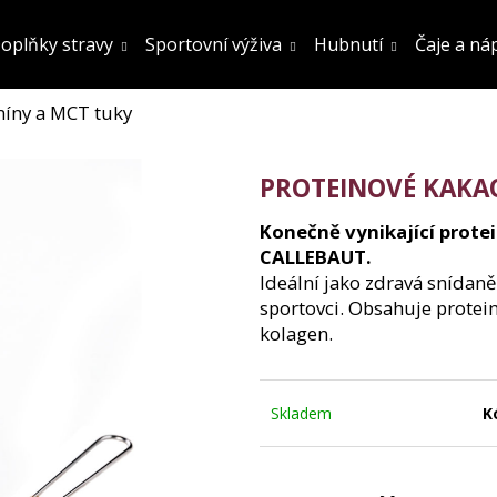
oplňky stravy
Sportovní výživa
Hubnutí
Čaje a ná
míny a MCT tuky
Co potřebujete najít?
PROTEINOVÉ KAKAO
Hledat
Konečně vynikající prot
CALLEBAUT.
Ideální jako zdravá snídaně
Doporučujeme
sportovci. Obsahuje protei
kolagen.
Skladem
K
FATBURN DOPLNĚK STRAVY
SÓJOVÝ PROTEIN
OCHUCENÍ 800