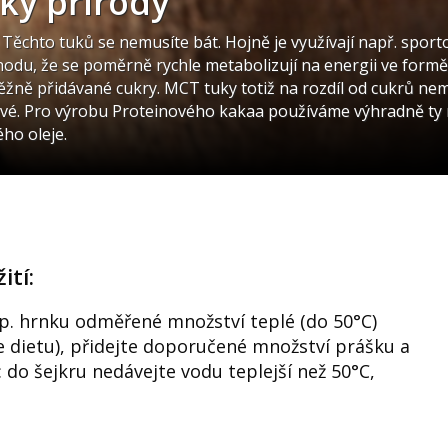
ky přírody
. Těchto tuků se nemusíte bát. Hojně je využívají např. spor
hodu, že se poměrně rychle metabolizují na energii ve formě 
ěžně přidávané cukry. MCT tuky totiž na rozdíl od cukrů ne
pravé. Pro výrobu Proteinového kakaa používáme výhradně ty n
ého oleje.
tí:
říp. hrnku odměřené množství teplé (do 50°C)
e dietu), přidejte doporučené množství prášku a
do šejkru nedávejte vodu teplejší než 50°C,