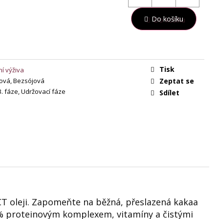
Do košíku
Tisk
í výživa
ová, Bezsójová
Zeptat se
 3. fáze, Udržovací fáze
Sdílet
T oleji. Zapomeňte na běžná, přeslazená kakaa
58% proteinovým komplexem, vitamíny a čistými