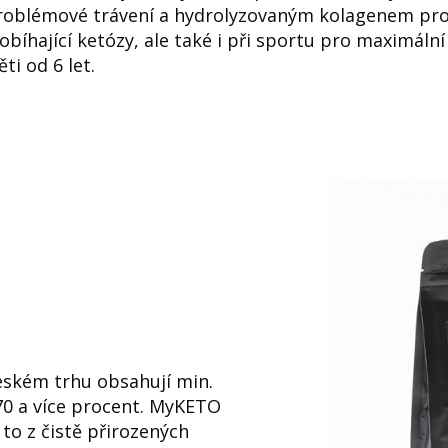
problémové trávení a hydrolyzovaným kolagenem pro 
obíhající ketózy, ale také i při sportu pro maximální
ti od 6 let.
eském trhu obsahují min.
70 a více procent. MyKETO
to z čistě přirozených