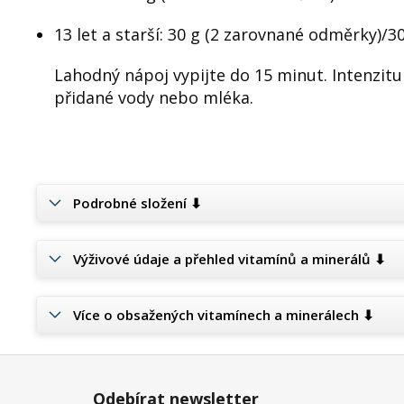
13 let a starší: 30 g (2 zarovnané odměrky)/3
Lahodný nápoj vypijte do 15 minut. Intenzitu
přidané vody nebo mléka.
Podrobné složení ⬇
Výživové údaje a přehled vitamínů a minerálů ⬇
Více o obsažených vitamínech a minerálech ⬇
Z
á
Odebírat newsletter