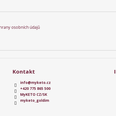
rany osobních údajů
Kontakt
info
@
myketo.cz
+420 775 865 500
MyKETO CZ/SK
myketo_goldim