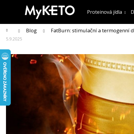
K
Přejít
na
o
Proteinová jídla
D
obsah
Zpět
Zpět
do obchodu
do obchodu
š
í
k
Domů
Blog
FatBurn: stimulační a termogenní d
5.9.2025
KOLAGENOVÉ SMOOTHIE MIX PŘÍCHUTÍ
5 PORCÍ