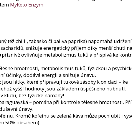
rátem
MyKeto Enzym
.
ný též chilli, tabasko či pálivá paprika) napomáhá udržení
sacharidů, snižuje energetický příjem díky menší chuti na 
m
příznivě ovlivňuje metabolizmus tuků a přispívá ke kontr
ělesné hmotnosti, metabolismus tuků, fyzickou a psychic
í účinky, dodává energii a snižuje únavu.
jsou látky, které připravují tukové zásoby k oxidaci – ke
 jehož vyšší hodnoty jsou základem úspěšného hubnutí.
 v klidu, bez fyzické námahy!
araguayská – pomáhá při kontrole tělesné hmotnosti. Pří
duševní únavy.
ofeinu. Kromě kofeinu se zelená káva může pochlubit i vy
ým 50% obsahem).