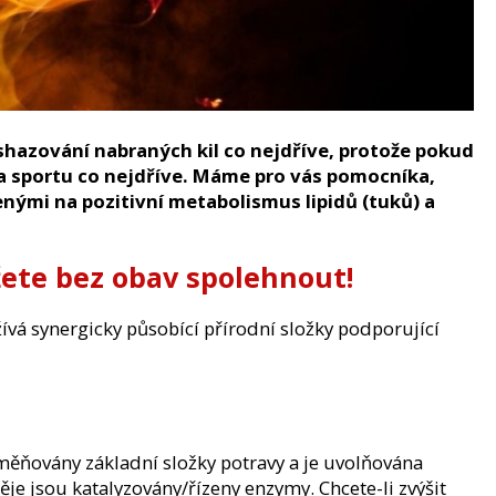
 shazování nabraných kil co nejdříve, protože pokud
 a sportu co nejdříve. Máme pro vás pomocníka,
enými na pozitivní metabolismus lipidů (tuků) a
žete bez obav spolehnout!
ívá synergicky působící přírodní složky podporující
řeměňovány základní složky potravy a je uvolňována
je jsou katalyzovány/řízeny enzymy. Chcete-li zvýšit