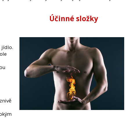
Účinné složky
jídlo.
ole
kou
znivě
sokým