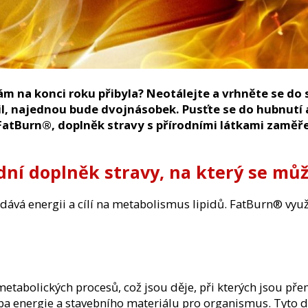
147,60 Kč
Původně:
369 Kč
149 Kč
 vám na konci roku přibyla? Neotálejte a vrhněte se do
il, najednou bude dvojnásobek. Pusťte se do hubnutí
atBurn®, doplněk stravy s přírodními látkami
zaměř
dní doplněk stravy, na který se mů
ává energii a cílí na metabolismus lipidů. FatBurn® využ
 metabolických procesů, což jsou děje, při kterých jsou p
ba energie a stavebního materiálu pro organismus. Tyto dě