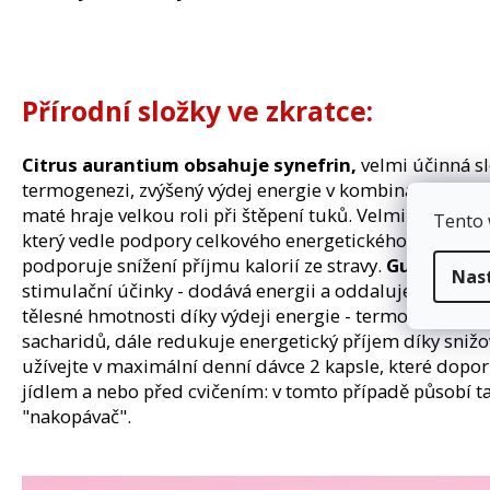
Přírodní složky ve zkratce:
Citrus aurantium obsahuje synefrin,
velmi účinná sl
termogenezi, zvýšený výdej energie v kombinaci s extra
maté hraje velkou roli při štěpení tuků. Velmi důležitý 
Tento 
který vedle podpory celkového energetického výdeje p
podporuje snížení příjmu kalorií ze stravy.
Guarana
po
Nas
stimulační účinky - dodává energii a oddaluje únavu.
K
tělesné hmotnosti díky výdeji energie - termogenezi, p
sacharidů, dále redukuje energetický příjem díky sniž
užívejte v maximální denní dávce 2 kapsle, které dopo
jídlem a nebo před cvičením: v tomto případě působí t
"nakopávač".