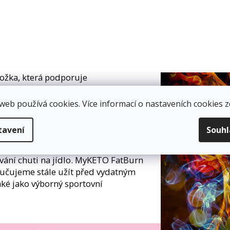
ožka, která podporuje
ktem z guarany, zelené kávy a yerby
je také
kapsaicin z kajenského pepře
,
web používá cookies. Více informací o nastaveních cookies
z
ůsobí na metabolismus tuků a cukru a
dporuje látkovou výměnu, má
tavení
Souh
ajenský pepř,
napomáhá udržení
řispívá k metabolismu tuků a
ování chuti na jídlo. MyKETO FatBurn
ručujeme stále užít před vydatným
aké jako výborný sportovní