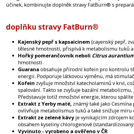
účinek, kombinujte doplněk stravy FatBurn® s prepa
doplňku stravy FatBurn®
Kajenský pepř s kapsaicinem
(cayenský pepř, zva
tělesné hmotnosti, přispívá k metabolismu tuků a 
Hořký pomerančovník neboli
Citrus aurantiu
hmotnosti.
Guarana
obsahuje přírodní kofein pro kontrolu t
energii. Podporuje látkovou výměnu, má stimulačn
Kofein
zvyšuje množství katecholaminů v krvi, což 
spalování. Takto se zvyšuje bazální metabolizmu,
Představuje totiž množství energie, kterou spálíte
Extrakt z Yerby maté,
známý také jako Cesmína p
ovlivňuje metabolismus tuků a také snižuje míru 
Extrakt ze zelené kávy
je vynikajícím zdrojem k
obsahem kyseliny chlorogenové (standardizovan
Vyvinuto - vyrobeno a ověřeno v ČR