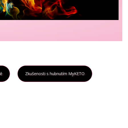
tě
Zkušenosti s hubnutím MyKETO