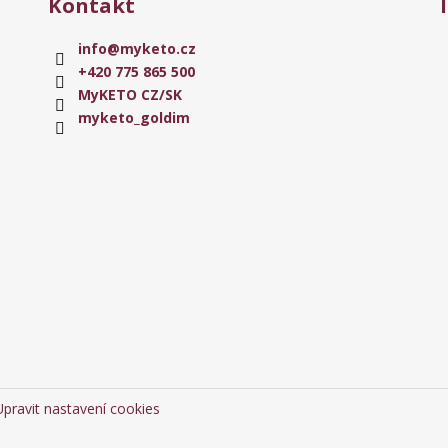
Kontakt
info
@
myketo.cz
+420 775 865 500
MyKETO CZ/SK
myketo_goldim
Upravit nastavení cookies