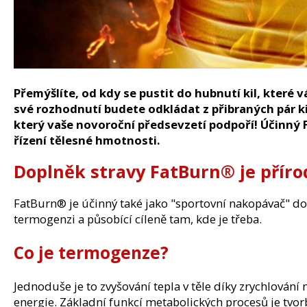
150 Kč
Původně:
210 Kč
Přemýšlíte, od kdy se pustit do hubnutí kil, které
své rozhodnutí budete odkládat z přibraných pár k
který vaše novoroční předsevzetí podpoří! Účinný
F
řízení tělesné hmotnosti.
Doplněk stravy FatBurn®
je příro
FatBurn® je účinný také jako "sportovní nakopávač" dod
termogenzi a působící cíleně tam, kde je třeba.
Co je termogenze?
Jednoduše je to zvyšování tepla v těle díky zrychlování
energie. Základní funkcí metabolických procesů je tvor