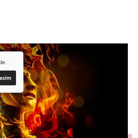
de
.
lasím