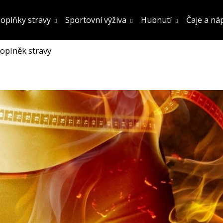
oplňky stravy
Sportovní výživa
Hubnutí
Čaje a ná
oplněk stravy
Co potřebujete najít?
Hledat
Doporučujeme
FATBURN DOPLNĚK STRAVY
SÓJOVÝ PROTEIN
OCHUCENÍ 800