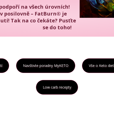
podpoří na všech úrovních!
v posilovně – FatBurn® je
nutí! Tak na co čekáte? Pusťte
se do toho!
tí
Navštivte poradny MyKETO
Vše o Keto die
Low carb recepty