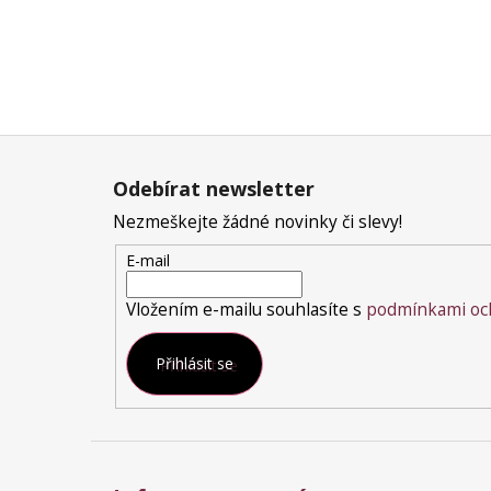
Z
á
Odebírat newsletter
p
a
Nezmeškejte žádné novinky či slevy!
t
E-mail
í
Vložením e-mailu souhlasíte s
podmínkami och
Přihlásit se