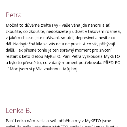
Petra
Možná to důvěrně znáte i vy - vaše váha jde nahoru a ať
zkoušíte, co zkoušíte, nedokážete ji udržet v takovém rozmezí,
v jakém chcete. Jste naštvaní, smutní, depresivní a nevíte co
dál. Nadbytečná kila se vás ne a ne pustit. A co víc, přibývají
další. Tak přesně tohle je ten správný moment pro životní
restart s keto dietou MyKETO. Paní Petra vyzkoušela MyKETO
a bylo to přesně to, co v daný moment potřebovala. PŘED PO
"Moc jsem si přála zhubnout. Můj boj ...
Lenka B.
Paní Lenka nám zaslala svůj příběh a my v MyKETO jsme
pyšní, že naše keto dieta MyKETO změnila paní Lence život k