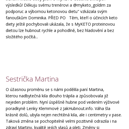
výsledků! Děkuju svému trenérovi a @myketo_goldim za
podporuc a výbornou ketonovou dietu" vzkázala svým
fanouškům Dominika. PŘED PO Těm, kteří o účincích keto
diety ještě pochybovali ukázala, že s MyKETO proteinovou
dietou lze hubnout rychle a pohodlně, bez hladovění a bez
složitého počítá...
Sestrička Martina
O úžasnou proměnu se s námi podělila paní Martina,
kterou nadbytečná kila dlouho trápila a způsobovala již
nejeden problém. Nyní úspěšně hubne pod vedením výživové
poradkyně Lenky Klemmové z JakHubnout.info. Váha šla
krásně dolů, ubyla nejen nechtěná kila, ale i centimetry v pase.
Taková změna se pochopitelně velmi pozitivně odrazila i na
zdraví Martiny, kvalitě jejích vlasů a pleti. Změny si