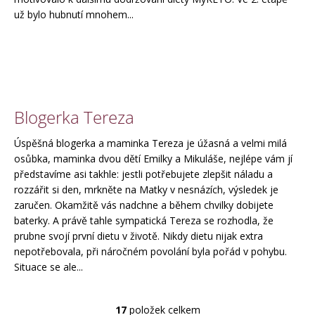
už bylo hubnutí mnohem...
Blogerka Tereza
Úspěšná blogerka a maminka Tereza je úžasná a velmi milá
osůbka, maminka dvou dětí Emilky a Mikuláše, nejlépe vám jí
představíme asi takhle: jestli potřebujete zlepšit náladu a
rozzářit si den, mrkněte na Matky v nesnázích, výsledek je
zaručen. Okamžitě vás nadchne a během chvilky dobijete
baterky. A právě tahle sympatická Tereza se rozhodla, že
prubne svojí první dietu v životě. Nikdy dietu nijak extra
nepotřebovala, při náročném povolání byla pořád v pohybu.
Situace se ale...
17
položek celkem