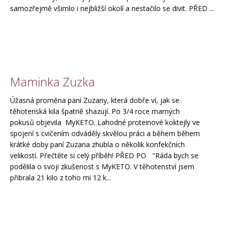
samozřejmě všimlo i nejbližší okolí a nestačilo se divit. PŘED ...
Maminka Zuzka
Úžasná proměna paní Zuzany, která dobře ví, jak se
těhotenská kila špatně shazují. Po 3/4 roce marných
pokusů objevila MyKETO. Lahodné proteinové koktejly ve
spojení s cvičením odváděly skvělou práci a během během
krátké doby paní Zuzana zhubla o několik konfekčních
velikostí. Přečtěte si celý příběh! PŘED PO "Ráda bych se
podělila o svoji zkušenost s MyKETO. V těhotenství jsem
přibrala 21 kilo z toho mi 12 k...