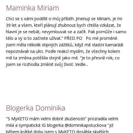
Maminka Miriam
Chci se s vámi podělit o můj příběh. Jmenuji se Miriam, je mi
39 let a všem, kteří plánují zhubnout bych chtěla vzkázat, že
hlavní je se nebát, nevymlouvat se a začít. Pak pomůže i samo
tělo a vy si to začnete užívat.“ PŘED PO Po mé proměně
jsem měla několik vtipných zážitků, když mě vlastní kamarádi
nepoznávali na ulici. Podle reakcí myslím, že všechny kolem
mě ta změna potěšila stejně jako mě. "Je to přesně rok, co
jsem se rozhodla změnit svůj život. Vedle...
Blogerka Dominika
"S MyKETO mám velmi dobré zkušenosti" prozradila velmi
milá a sympatická IG blogerka @dominikapotuckova "již
během krátké doby jsem s MyKETO dosáhla skvělých