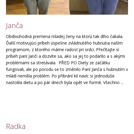
j
í
t
?
Janča
Obdivuhodná premena mladej ženy na ktorú tak dlho čakala.
Ďalší motivujúci príbeh úspešne zvládnutého hubnutia naším
programom, z ktorého máme radosť pri srdci. Přečítajte sí
Hledat
príbeh paní Janči a dozvite sa, ako sa jej to podarilo a s akými
problémami sa stretávala. PŘED PO Diety ze začátku
fungovali, ale po porodu se to změnilo Paní Janča s hubnutím v
mládí neměla problém. Po přibrání kil navíc si jednoduše
D
nastolila dietu a po pár dnech byla opět ve formě. Všechno ...
o
p
o
r
u
č
u
Radka
j