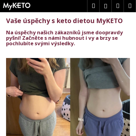
K
Přejít
Hledat
Náku
M
Přihlášení
na
o
obsah
Zpět
Zpět
š
košík
Vaše úspěchy s keto dietou MyKETO
í
k
C
Na úspěchy našich zákazníků jsme doopravdy
pyšní! Začněte s námi hubnout i vy a brzy se
o
pochlubíte svými výsledky.
p
o
t
V
ř
ý
e
p
b
i
u
s
j
č
e
l
t
á
e
n
n
k
a
ů