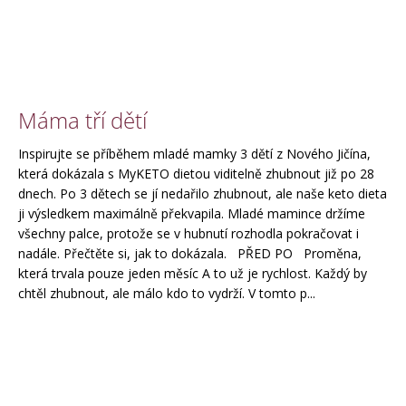
Máma tří dětí
Inspirujte se příběhem mladé mamky 3 dětí z Nového Jičína,
která dokázala s MyKETO dietou viditelně zhubnout již po 28
dnech. Po 3 dětech se jí nedařilo zhubnout, ale naše keto dieta
ji výsledkem maximálně překvapila. Mladé mamince držíme
všechny palce, protože se v hubnutí rozhodla pokračovat i
nadále. Přečtěte si, jak to dokázala. PŘED PO Proměna,
která trvala pouze jeden měsíc A to už je rychlost. Každý by
chtěl zhubnout, ale málo kdo to vydrží. V tomto p...