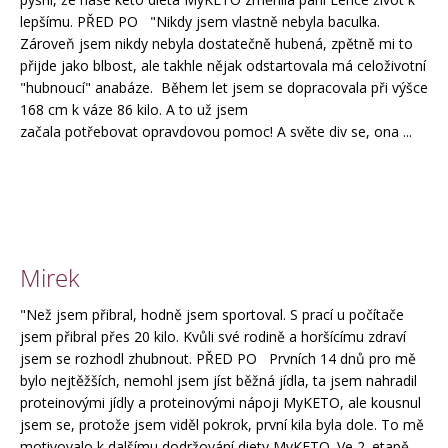
lepšímu. PŘED PO "Nikdy jsem vlastně nebyla baculka.
Zároveň jsem nikdy nebyla dostatečně hubená, zpětně mi to
přijde jako blbost, ale takhle nějak odstartovala má celoživotní
"hubnoucí" anabáze. Během let jsem se dopracovala při výšce
168 cm k váze 86 kilo. A to už jsem
začala potřebovat opravdovou pomoc! A světe div se, ona ...
Mirek
"Než jsem přibral, hodně jsem sportoval. S prací u počítače
jsem přibral přes 20 kilo. Kvůli své rodině a horšícímu zdraví
jsem se rozhodl zhubnout. PŘED PO Prvních 14 dnů pro mě
bylo nejtěžších, nemohl jsem jíst běžná jídla, ta jsem nahradil
proteinovými jídly a proteinovými nápoji MyKETO, ale kousnul
jsem se, protože jsem viděl pokrok, první kila byla dole. To mě
motivovalo k dalšímu dodržování diety MyKETO. Ve 2. etapě