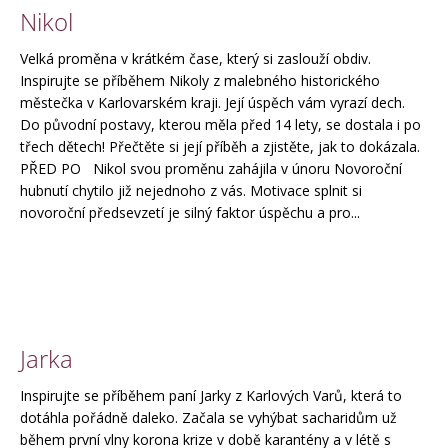
Nikol
Velká proměna v krátkém čase, který si zaslouží obdiv.
Inspirujte se příběhem Nikoly z malebného historického
městečka v Karlovarském kraji. Její úspěch vám vyrazí dech.
Do původní postavy, kterou měla před 14 lety, se dostala i po
třech dětech! Přečtěte si její příběh a zjistěte, jak to dokázala.
PŘED PO Nikol svou proměnu zahájila v únoru Novoroční
hubnutí chytilo již nejednoho z vás. Motivace splnit si
novoroční předsevzetí je silný faktor úspěchu a pro...
Jarka
Inspirujte se příběhem paní Jarky z Karlových Varů, která to
dotáhla pořádně daleko. Začala se vyhýbat sacharidům už
během první vlny korona krize v době karantény a v létě s