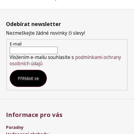
O
v
Z
l
á
á
Odebírat newsletter
p
d
a
a
Nezmeškejte žádné novinky či slevy!
t
c
E-mail
í
í
p
Vložením e-mailu souhlasíte s
podmínkami ochrany
r
osobních údajů
v
k
Přihlásit se
y
v
ý
p
i
s
Informace pro vás
u
Poradny