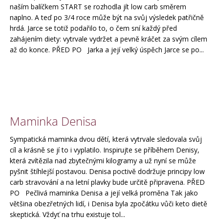
naším balíčkem START se rozhodla jít low carb směrem
naplno. A teď po 3/4 roce může být na svůj výsledek patřičně
hrdá. Jarce se totiž podařilo to, o čem sní každý před
zahájením diety: vytrvale vydržet a pevně kráčet za svým cílem
až do konce. PŘED PO Jarka a její velký úspěch Jarce se po...
Maminka Denisa
Sympatická maminka dvou dětí, která vytrvale sledovala svůj
cíl a krásně se jí to i vyplatilo. Inspirujte se příběhem Denisy,
která zvítězila nad zbytečnými kilogramy a už nyní se může
pyšnit štíhlejší postavou. Denisa poctivě dodržuje principy low
carb stravování a na letní plavky bude určitě připravena. PŘED
PO Pečlivá maminka Denisa a její velká proměna Tak jako
většina obezřetných lidí, i Denisa byla zpočátku vůči keto dietě
skeptická. Vždyť na trhu existuje tol...