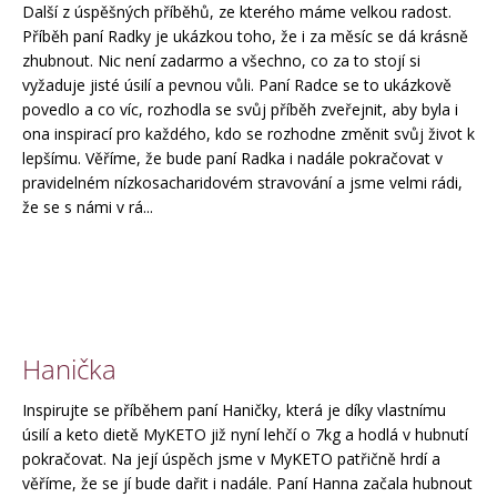
e
Další z úspěšných příběhů, ze kterého máme velkou radost.
m
Příběh paní Radky je ukázkou toho, že i za měsíc se dá krásně
e
zhubnout. Nic není zadarmo a všechno, co za to stojí si
vyžaduje jisté úsilí a pevnou vůli. Paní Radce se to ukázkově
povedlo a co víc, rozhodla se svůj příběh zveřejnit, aby byla i
KOLAGENOVÉ
ona inspirací pro každého, kdo se rozhodne změnit svůj život k
SMOOTHIE
lepšímu. Věříme, že bude paní Radka i nadále pokračovat v
MIX
PŘÍCHUTÍ
pravidelném nízkosacharidovém stravování a jsme velmi rádi,
5
že se s námi v rá...
PORCÍ
150
Kč
Původně:
210
Kč
Hanička
Inspirujte se příběhem paní Haničky, která je díky vlastnímu
úsilí a keto dietě MyKETO již nyní lehčí o 7kg a hodlá v hubnutí
pokračovat. Na její úspěch jsme v MyKETO patřičně hrdí a
věříme, že se jí bude dařit i nadále. Paní Hanna začala hubnout