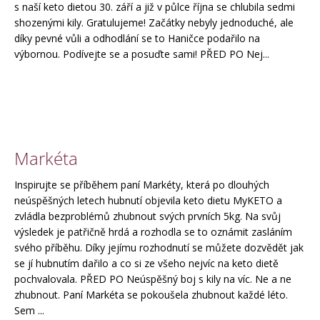
s naší keto dietou 30. září a již v půlce října se chlubila sedmi
shozenými kily. Gratulujeme! Začátky nebyly jednoduché, ale
díky pevné vůli a odhodlání se to Haničce podařilo na
výbornou. Podívejte se a posuďte sami! PŘED PO Nej...
Markéta
Inspirujte se příběhem paní Markéty, která po dlouhých
neúspěšných letech hubnutí objevila keto dietu MyKETO a
zvládla bezproblémů zhubnout svých prvních 5kg. Na svůj
výsledek je patřičně hrdá a rozhodla se to oznámit zasláním
svého příběhu. Díky jejímu rozhodnutí se můžete dozvědět jak
se jí hubnutím dařilo a co si ze všeho nejvíc na keto dietě
pochvalovala. PŘED PO Neúspěšný boj s kily na víc. Ne a ne
zhubnout. Paní Markéta se pokoušela zhubnout každé léto.
Sem ...