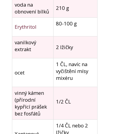
e
voda na
210 g
m
obnovení bílků
e
80-100 g
Erythritol
KOLAGENOVÉ
SMOOTHIE
vanilkový
MIX
2 lžičky
PŘÍCHUTÍ
extrakt
5
PORCÍ
1 ČL, navíc na
150
vyčištění mísy
Kč
ocet
Původně:
mixéru
210
Kč
vinný kámen
(přírodní
1/2 ČL
kypřící prášek
bez fosfátů
1/4 ČL nebo 2
lžičky
Xantanová