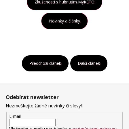
Zkušenosti s hubnutím MyKETO
Novinky a články
Předchozí článek
Další článek
Z
á
Odebírat newsletter
p
a
Nezmeškejte žádné novinky či slevy!
t
E-mail
í