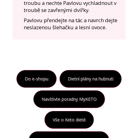
troubu a nechte Pavlovu vychladnout v
troubě se zavřenými dvířky.
Pavlovu přendejte na tác a navrch dejte
neslazenou šlehačku a lesní ovoce.
Do e-shopu
Dietní plány na hubnutí
Navštivte poradny MyKETO
Vše o Keto dietě