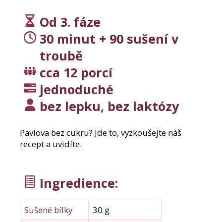
j
í
Od 3. fáze
t
?
30 minut + 90 sušení v
troubě
cca 12 porcí
Hledat
jednoduché
bez lepku, bez laktózy
D
Pavlova
bez
cukru? Jde to, vyzkoušejte náš
o
recept a uvidíte.
p
o
r
Ingredience:
u
č
u
Sušené bílky
30 g
j