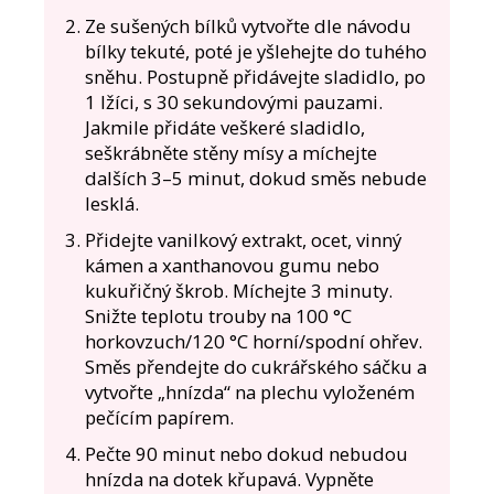
Ze sušených bílků vytvořte dle návodu
bílky tekuté, poté je yšlehejte do tuhého
sněhu. Postupně přidávejte sladidlo, po
1 lžíci, s 30 sekundovými pauzami.
Jakmile přidáte veškeré sladidlo,
seškrábněte stěny mísy a míchejte
dalších 3–5 minut, dokud směs nebude
lesklá.
Přidejte vanilkový extrakt, ocet, vinný
kámen a xanthanovou gumu nebo
kukuřičný škrob. Míchejte 3 minuty.
Snižte teplotu trouby na 100 °C
horkovzuch/120 °C horní/spodní ohřev.
Směs přendejte do cukrářského sáčku a
vytvořte „hnízda“ na plechu vyloženém
pečícím papírem.
Pečte 90 minut nebo dokud nebudou
hnízda na dotek křupavá. Vypněte