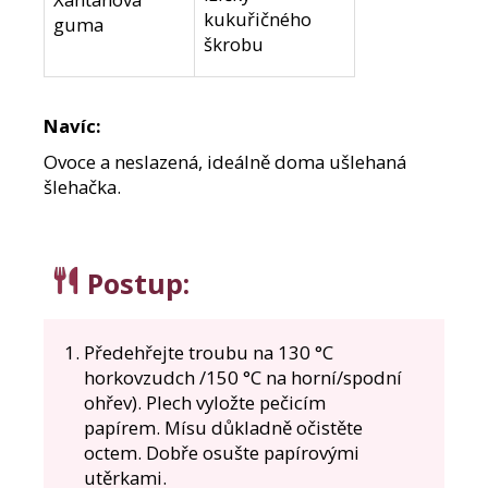
kukuřičného
guma
škrobu
Navíc:
Ovoce a neslazená, ideálně doma ušlehaná
šlehačka.
Postup
:
Předehřejte troubu na 130 °C
horkovzudch /150 °C na horní/spodní
ohřev). Plech vyložte pečicím
papírem.
Mísu důkladně očistěte
octem. Dobře osušte papírovými
utěrkami.