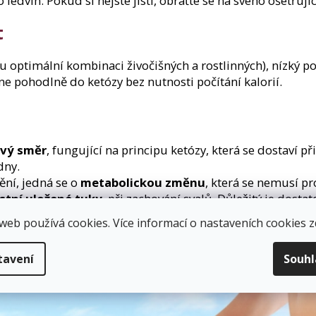
o ledvin. Pokud si nejste jisti, obraťte se na svého ošetřuj
t
u optimální kombinaci živočišných a rostlinných), nízký po
ne pohodlně do ketózy bez nutnosti počítání kalorií.
ový směr
, fungující na principu ketózy, která se dostaví p
dny.
ění, jedná se o
metabolickou změnu
, která se nemusí pr
stní uložené tuky
, při zachování svalů. Důležitý je dosta
web používá cookies. Více informací o nastaveních cookies
z
ré neobsahují umělá barviva, konzervanty, nevhodná sladid
lů a stopových prvků, dostatečné množství plnohodno
tavení
Souh