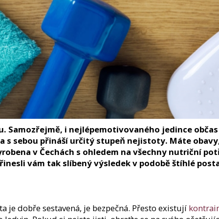
147,60 Kč
Původně:
369 Kč
149 Kč
u. Samozřejmě, i nejlépemotivovaného jedince občas
 s sebou přináší určitý stupeň nejistoty. Máte obav
yrobena v Čechách s ohledem na všechny nutriční pot
řinesli vám tak slíbený výsledek v podobě štíhlé post
 je dobře sestavená, je bezpečná. Přesto existují
kontrai