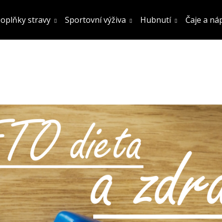
oplňky stravy
Sportovní výživa
Hubnutí
Čaje a ná
Co potřebujete najít?
Hledat
Doporučujeme
FATBURN DOPLNĚK STRAVY
SÓJOVÝ PROTEIN
OCHUCENÍ 800