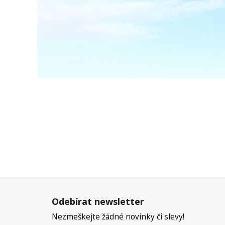
Z
á
Odebírat newsletter
p
a
Nezmeškejte žádné novinky či slevy!