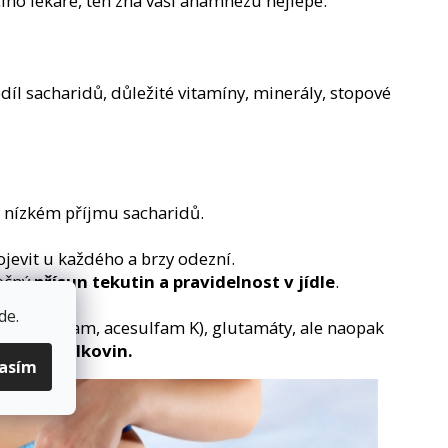
ícího lékaře, ten zná vaši anamnézu nejlépe.
díl sacharidů, důležité vitamíny, minerály, stopové
ři nízkém příjmu sacharidů.
ojevit u každého a brzy odezní.
tečný
přísun tekutin a pravidelnost v jídle
.
de
.
la (Aspartam, acesulfam K), glutamáty, ale naopak
tných bílkovin.
lasím