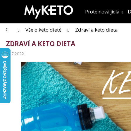
K
Přejít
na
o
Proteinová jídla
D
obsah
Zpět
Zpět
do obchodu
do obchodu
š
í
k
Domů
Vše o keto dietě
Zdraví a keto dieta
ZDRAVÍ A KETO DIETA
12.7.2022
KOLAGENOVÉ SMOOTHIE MIX PŘÍCHUTÍ
5 PORCÍ