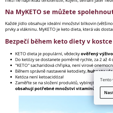
mezi ně například těhotenství, kojení, selhání jater neb
Na MyKETO se můžete spolehnou
Každé jídlo obsahuje ideální množství bílkovin (většino
prvky a vlákninu
.
MyKETO je keto dieta, která vás dosta
Bezpečí během keto diety v kostce
KETO dieta je populární, vědecky
ověřený výživ
Do ketózy se dostanete poměrně rychle, za 2 až 4 
"KETO" sacharidová chřipka, není virové onemocn
Během správně nastavené ketodiety,
hubnete vla
Ketóza není ketoacidóza!
Tento 
Zaměřte se na složení produktů, vybírejte ty, kte
obsahují potřebné množství vitamínů, minerá
Nas