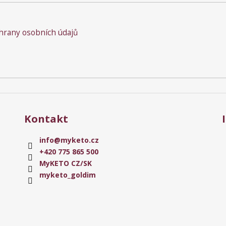
rany osobních údajů
Kontakt
info
@
myketo.cz
+420 775 865 500
MyKETO CZ/SK
myketo_goldim