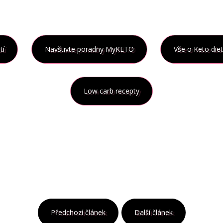
tí
Navštivte poradny MyKETO
Vše o Keto die
Low carb recepty
Předchozí článek
Další článek