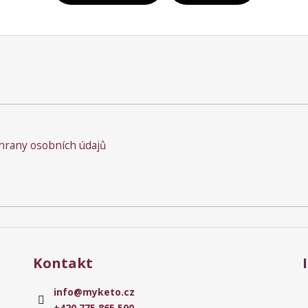
rany osobních údajů
Kontakt
info
@
myketo.cz
+420 775 865 500