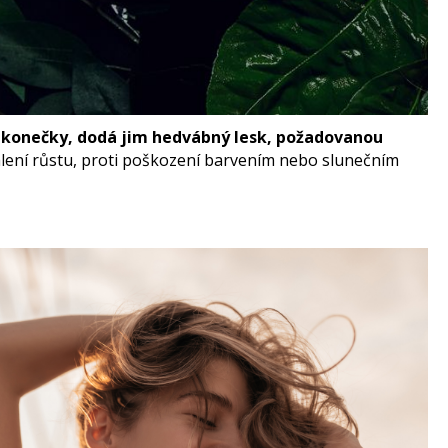
o konečky, dodá jim hedvábný lesk, požadovanou
malení růstu, proti poškození barvením nebo slunečním