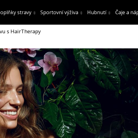
oplňky stravy
Sportovní výživa
Hubnutí
Čaje a ná
živu s HairTherapy
Co potřebujete najít?
Hledat
Doporučujeme
FATBURN DOPLNĚK STRAVY
SÓJOVÝ PROTEIN
OCHUCENÍ 800