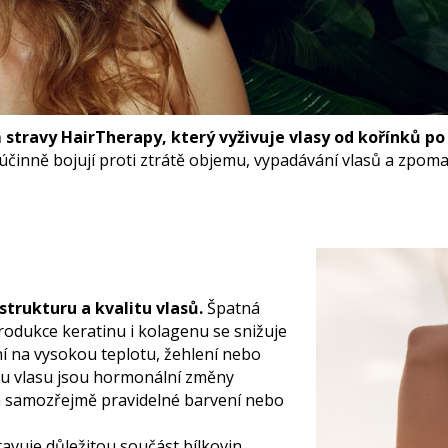
147,60 Kč
Původně:
369 Kč
149 Kč
 stravy HairTherapy, který vyživuje vlasy od kořínků p
é účinně bojují proti ztrátě objemu, vypadávání vlasů a zpo
strukturu a kvalitu vlasů.
Špatná
Produkce keratinu i kolagenu se snižuje
ní na vysokou teplotu, žehlení nebo
itu vlasu jsou hormonální změny
 a samozřejmě pravidelné barvení nebo
avuje důležitou součást bílkovin