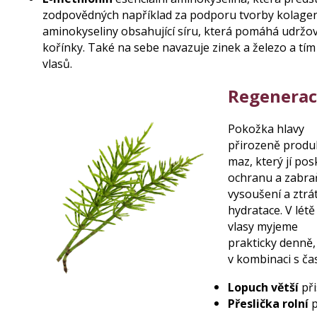
zodpovědných například za podporu tvorby kolagenu
aminokyseliny obsahující síru, která pomáhá udržov
kořínky. Také na sebe navazuje zinek a železo a tím
vlasů.
Regenerac
Pokožka hlavy
přirozeně produ
maz, který jí pos
ochranu a zabra
vysoušení a ztrá
hydratace. V létě 
vlasy myjeme
prakticky denně,
v kombinaci s ča
Lopuch větší
př
Přeslička rolní
p