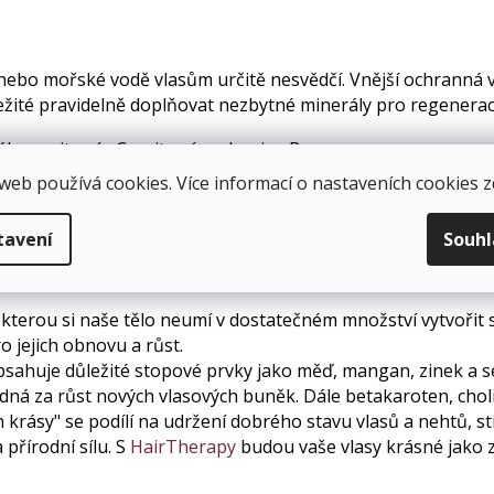
ebo mořské vodě vlasům určitě nesvědčí. Vnější ochranná vr
ůležité pravidelně doplňovat nezbytné minerály pro regeneraci
ále na vitamín C a vitamíny skupiny B.
e mineralizaci vlasů a pokožky hlavy, napomáhá rovnováze 
web používá cookies. Více informací o nastaveních cookies
z
ůstu a zamezení vypadávání vlasů:
tavení
Souh
h látek jsou pro dobrou kvalitu vlasů důležité pochopitelně 
, kterou si naše tělo neumí v dostatečném množství vytvořit s
o jejich obnovu a růst.
sahuje důležité stopové prvky jako měď, mangan, zinek a sele
dná za růst nových vlasových buněk. Dále betakaroten, cholin
n krásy" se podílí na udržení dobrého stavu vlasů a nehtů, s
 přírodní sílu. S
HairTherapy
budou vaše vlasy krásné jako z