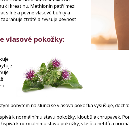
 či kreatinu. Methionin patří mezi
at silné a pevné vlasové buňky a
 zabraňuje ztrátě a zvyšuje pevnost
e vlasové pokožky:
kuje
kytuje
ňuje
tě
si
stým pobytem na slunci se vlasová pokožka vysušuje, dochází
ispívá k normálnímu stavu pokožky, kloubů a chrupavek. Pom
řispívá k normálnímu stavu pokožky, vlasů a nehtů a normá