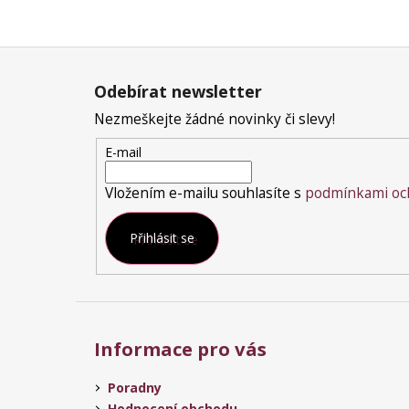
Z
á
Odebírat newsletter
p
a
Nezmeškejte žádné novinky či slevy!
t
E-mail
í
Vložením e-mailu souhlasíte s
podmínkami och
Přihlásit se
Informace pro vás
Poradny
Hodnocení obchodu