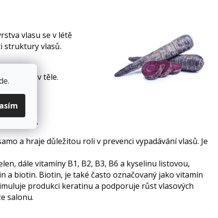
stva vlasu se v létě
 struktury vlasů.
minerálů v těle.
de
.
lasím
i vitamíny
.
amo a hraje důležitou roli v prevenci vypadávání vlasů. Je
n, dále vitamíny B1, B2, B3, B6 a kyselinu listovou,
 a biotin. Biotin, je také často označovaný jako vitamín
timuluje produkci keratinu a podporuje růst vlasových
e salonu.