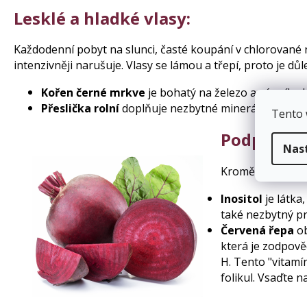
Lesklé a hladké vlasy:
Každodenní pobyt na slunci, časté koupání v chlorované n
intenzivněji narušuje. Vlasy se lámou a třepí, proto je d
Kořen černé mrkve
je bohatý na železo a vápník, d
Přeslička rolní
doplňuje nezbytné minerály, obnovuj
Tento 
Podpora r
Nas
Kromě minerálníc
Inositol
je látka
také nezbytný pr
Červená řepa
ob
která je zodpově
H. Tento "vitamí
folikul. Vsaďte na