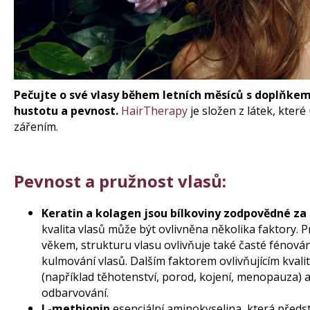
150 Kč
Původně:
210 Kč
Pečujte o své vlasy během letních měsíců s doplňkem
hustotu a pevnost.
HairTherapy
je složen z látek, kter
zářením.
Pevnost a pružnost vlasů:
Keratin a kolagen
jsou bílkoviny zodpovědné za 
kvalita vlasů může být ovlivněna několika faktory. 
věkem, strukturu vlasu ovlivňuje také časté fénová
kulmování vlasů. Dalším faktorem ovlivňujícím kval
(například těhotenství, porod, kojení, menopauza)
odbarvování.
L-methionin
esenciální aminokyselina, která předst