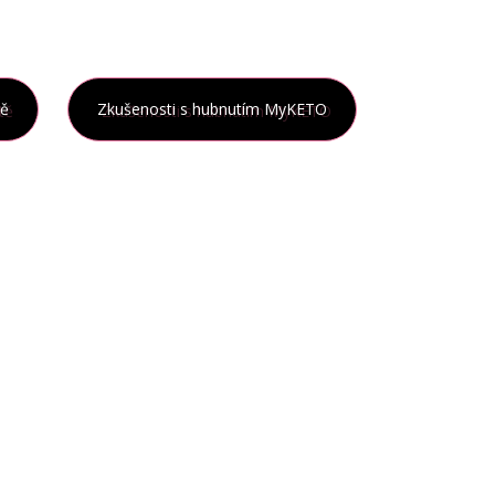
tě
Zkušenosti s hubnutím MyKETO