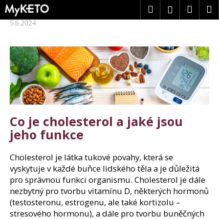
K
Přejít
Hledat
Náku
M
Přihlášení
na
o
obsah
5.6.2024
Zpět
Zpět
š
košík
í
k
C
o
p
o
t
ř
e
Co je cholesterol a jaké jsou
b
jeho funkce
u
j
Cholesterol je látka tukové povahy, která se
e
vyskytuje v každé buňce lidského těla a je důležitá
t
pro správnou funkci organismu. Cholesterol je dále
e
nezbytný pro tvorbu vitamínu D, některých hormonů
n
(testosteronu, estrogenu, ale také kortizolu –
a
stresového hormonu), a dále pro tvorbu buněčných