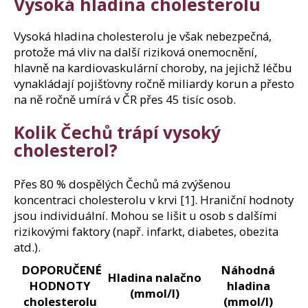
Vysoká hladina cholesterolu
e
m
e
Vysoká hladina cholesterolu je však nebezpečná,
protože má vliv na další riziková onemocnění,
hlavně na kardiovaskulární choroby, na jejichž léčbu
SÓJOVÝ
vynakládají pojišťovny ročně miliardy korun a přesto
PROTEIN
na ně ročně umírá v ČR přes 45 tisíc osob.
IZOLÁT
90%
BEZ
Kolik Čechů trápí vysoký
OCHUCENÍ
800G
cholesterol?
149
Kč
Přes 80 % dospělých Čechů má zvýšenou
koncentraci cholesterolu v krvi [1]. Hraniční hodnoty
jsou individuální. Mohou se lišit u osob s dalšími
rizikovými faktory (např. infarkt, diabetes, obezita
atd.).
DOPORUČENÉ
Náhodná
Hladina nalačno
HODNOTY
hladina
(mmol/l)
cholesterolu
(mmol/l)