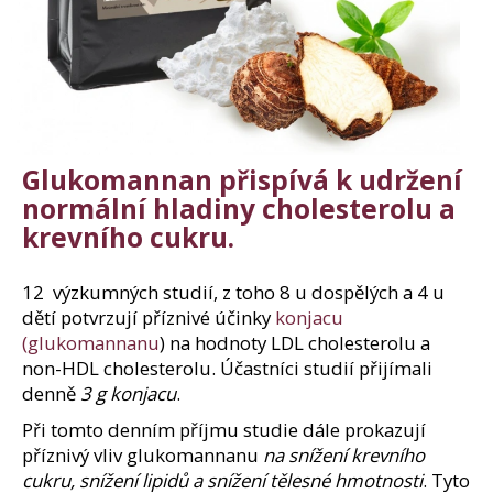
Glukomannan přispívá k udržení
normální hladiny cholesterolu a
krevního cukru.
12 výzkumných studií, z toho 8 u dospělých a 4 u
dětí potvrzují příznivé účinky
konjacu
(glukomannanu
) na hodnoty LDL cholesterolu a
non-HDL cholesterolu. Účastníci studií přijímali
denně
3 g konjacu
.
Při tomto denním příjmu studie dále prokazují
příznivý vliv glukomannanu
na snížení krevního
cukru, snížení lipidů a snížení tělesné hmotnosti
. Tyto