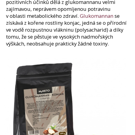
pozitivních účinků dělá z glukomannanu velmi
zajímavou, neprávem opomíjenou potravinu
v oblasti metabolického zdraví.
Glukomannan
se
získává z kořene rostliny konjac, jedná se o přírodní
ve vodě rozpustnou vlákninu (polysacharid) a díky
tomu, že se pěstuje ve vysokých nadmořských
výškách, neobsahuje prakticky žádné toxiny.