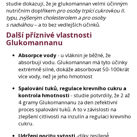
studie dokazují, že je glukomannan velmi účinným
nutričním doplňkem
pro osoby trpící cukrovkou II.
typu, zvýšeným cholesterolem a pro osoby
s nadváhou
– a to bez vedlejších účinků.
Další příznivé vlastnosti
Glukomannanu
Absorpce vody
- u vláknin je běžné, že
absorbují vodu. Glukomannan má tyto účinky
extrémně silné, dokáže absorbovat 50-100krát
více vody, než je jeho hmotnost
Spalování tuků, regulace krevního cukru a
kontrola hmotnosti
- studie potvrdily, že 2 až
4 gramy Glukomannanu za den zefektivní
proces spalování tuků. A to v závislosti na
zlepšení citlivosti na inzulín a regulaci krevního
cukru.
Udržení pocitu sytosti
-díky zesílené́