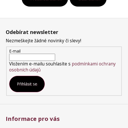
Z
á
Odebírat newsletter
p
a
Nezmeškejte žádné novinky či slevy!
t
E-mail
í
Vložením e-mailu souhlasíte s
podmínkami ochrany
osobních údajů
Přihlásit se
Informace pro vás