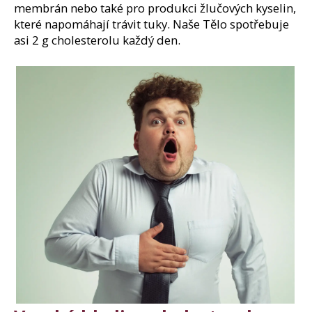
j
membrán nebo také pro produkci žlučových kyselin,
í
které napomáhají trávit tuky. Naše Tělo spotřebuje
t
asi 2 g cholesterolu každý den.
?
Hledat
D
o
p
o
r
u
č
u
j