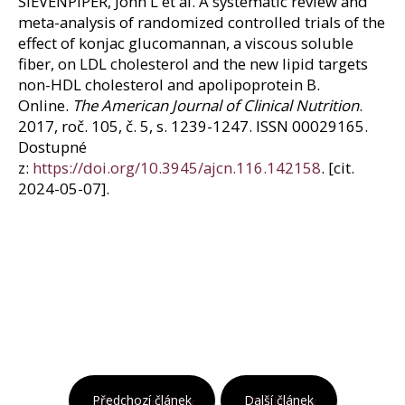
SIEVENPIPER, John L et al. A systematic review and
meta-analysis of randomized controlled trials of the
effect of konjac glucomannan, a viscous soluble
fiber, on LDL cholesterol and the new lipid targets
non-HDL cholesterol and apolipoprotein B.
Online.
The American Journal of Clinical Nutrition
.
2017, roč. 105, č. 5, s. 1239-1247. ISSN 00029165.
Dostupné
z:
https://doi.org/10.3945/ajcn.116.142158
. [cit.
2024-05-07].
Předchozí článek
Další článek