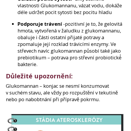
vlastnosti Glukomannanu, vázat vodu, dokáže
déle udržet pocit sytosti bez pocitu hladu
Podporuje trávení
-pozitivní je to, že gelovitá
hmota, vytvořená v žaludku z glukomannanu,
obaluje i části ostatní přijaté potravy a
zpomaluje její rozklad trávicími enzymy. Ve
střevech navíc glukomannan působí také jako
prebiotikum – potrava pro střevní probiotické́
bakterie.
Důležité upozornění:
Glukomannan – konjac se nesmí konzumovat
v suchém stavu, ale vždy po rozpuštění v tekutině
nebo po nabobtnání při přípravě pokrmu.