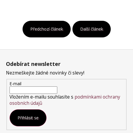
Předchozí článek
Další článek
Z
á
Odebírat newsletter
p
a
Nezmeškejte žádné novinky či slevy!
t
E-mail
í
Vložením e-mailu souhlasíte s
podmínkami ochrany
osobních údajů
Přihlásit se