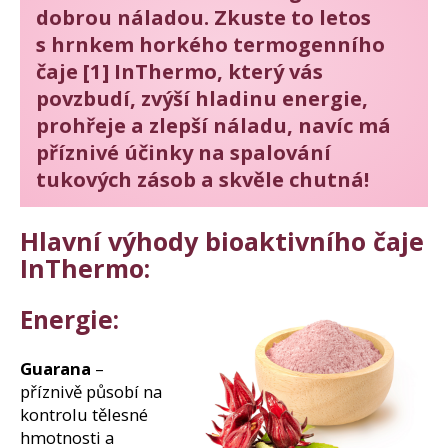
j
dobrou náladou. Zkuste to letos
í
s hrnkem horkého termogenního
t
čaje [1] InThermo, který vás
?
povzbudí, zvýší hladinu energie,
prohřeje a zlepší náladu, navíc má
příznivé účinky na spalování
Hledat
tukových zásob a skvěle chutná!
Hlavní výhody bioaktivního čaje
D
InThermo:
o
p
Energie:
o
r
u
Guarana
–
č
příznivě působí na
u
kontrolu tělesné
j
hmotnosti a