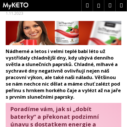
K
Přejít
Hledat
Náku
M
Přihlášení
na
o
obsah
1.11.2023
Zpět
Zpět
š
košík
í
k
C
o
p
o
Nádherné a letos i velmi teplé babí léto už
t
vystřídaly chladnější dny, kdy ubývá denního
ř
světla a slunečních paprsků. Chladné, mlhavé a
e
sychravé dny negativně ovlivňují nejen náš
b
pracovní výkon, ale také naši náladu. Většinou
u
se nám nechce nic dělat a máme chuť zalézt pod
j
peřinu s hrnkem horkého čaje a vylézt až na jaře
e
s prvním slunečními paprsky.
t
e
Poradíme vám, jak si „dobít
n
baterky“ a překonat podzimní
a
únavu s dostatkem energie a