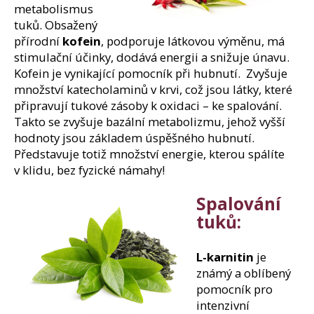
e
metabolismus
m
tuků. Obsažený
e
přírodní
kofein
, podporuje látkovou výměnu, má
stimulační účinky, dodává energii a snižuje únavu.
Kofein je vynikající pomocník při hubnutí. Zvyšuje
SÓJOVÝ
množství katecholaminů v krvi, což jsou látky, které
PROTEIN
IZOLÁT
připravují tukové zásoby k oxidaci – ke spalování.
90%
Takto se zvyšuje bazální metabolizmu, jehož vyšší
BEZ
OCHUCENÍ
hodnoty jsou základem úspěšného hubnutí.
800G
Představuje totiž množství energie, kterou spálíte
149
v klidu, bez fyzické námahy!
Kč
Spalování
tuků:
L-karnitin
je
známý a oblíbený
pomocník pro
intenzivní