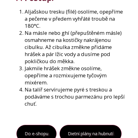
Aljašskou tresku (filé) osolíme, opepříme
a pečeme v předem vyhřáté troubě na
180°C.
Na másle nebo ghí (přepuštěném másle)
osmahneme na kostičky nakrájenou
cibulku. Až cibulka změkne přidáme
hrášek a pár lžic vody a dusíme pod
pokličkou do měkka.
Jakmile hrášek změkne osolíme,
opepříme a rozmixujeme tyčovým
mixérem.
Na talíř servírujeme pyré s treskou a
podáváme s trochou parmezánu pro lepší
chuť.
Do e-shopu
Dietní plány na hubnutí