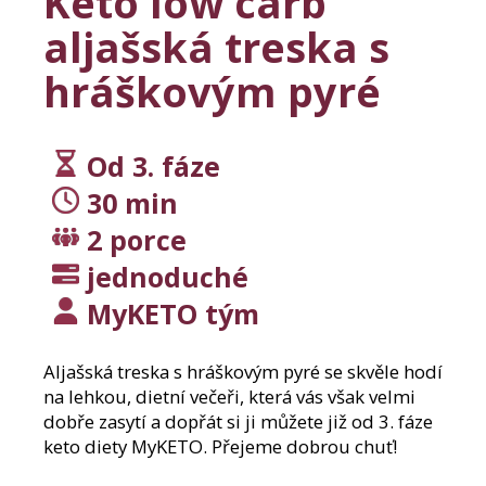
Keto low carb
j
í
aljašská treska s
t
?
hráškovým pyré
Od 3. fáze
Hledat
30 min
2 porce
jednoduché
D
o
MyKETO tým
p
o
Aljašská treska s hráškovým pyré se skvěle hodí
r
na lehkou, dietní večeři, která vás však velmi
u
č
dobře zasytí a dopřát si ji můžete již od 3. fáze
u
keto diety MyKETO. Přejeme dobrou chuť!
j