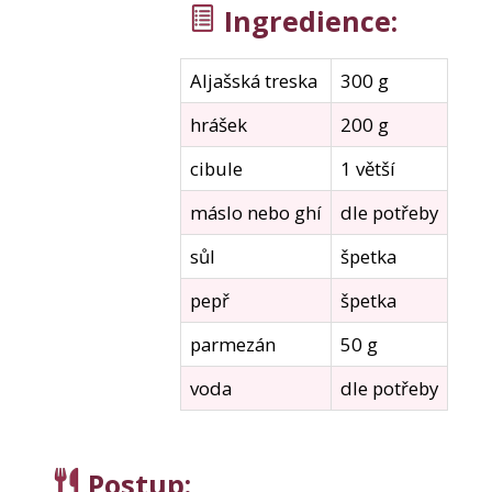
e
Ingredience
:
m
e
Aljašská treska
300 g
KOLAGENOVÉ
hrášek
200 g
SMOOTHIE
MIX
cibule
1 větší
PŘÍCHUTÍ
5
máslo nebo ghí
dle potřeby
PORCÍ
150
sůl
špetka
Kč
Původně:
pepř
špetka
210
Kč
parmezán
50 g
voda
dle potřeby
Postup
: