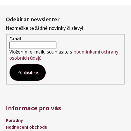
Z
á
Odebírat newsletter
p
a
Nezmeškejte žádné novinky či slevy!
t
E-mail
í
Vložením e-mailu souhlasíte s
podmínkami ochrany
osobních údajů
Přihlásit se
Informace pro vás
Poradny
Hodnocení obchodu