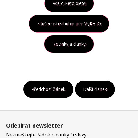
Vše o Keto dietě
Zkušenosti s hubnutím MyKETO
Novinky a články
Předchozí článek
Další článek
Z
á
Odebírat newsletter
p
a
Nezmeškejte žádné novinky či slevy!