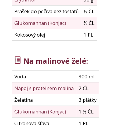
Prášek do pečiva bez fosfátů
½ ČL
Glukomannan (Konjac)
½ ČL
Kokosový olej
1 PL
Na malinové želé:
Voda
300 ml
Nápoj s proteinem malina
2 ČL
Želatina
3 plátky
Glukomannan (Konjac)
1 ½ ČL
Citrónová šťáva
1 PL