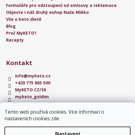
Formuláře pro odstoupení od smlouvy a reklamace
Objevte i náš druhý eshop Naše Mléko
Vše o keto dietě
Blog
Proč MyKETO?
Recepty
Kontakt
info
@
myketo.cz
+420 775 865 500
MyKETO CZ/SK
myketo_goldim
Tento web používá cookies. Více informací o
Instagram
nastaveních cookies
zde
.
Nastavení