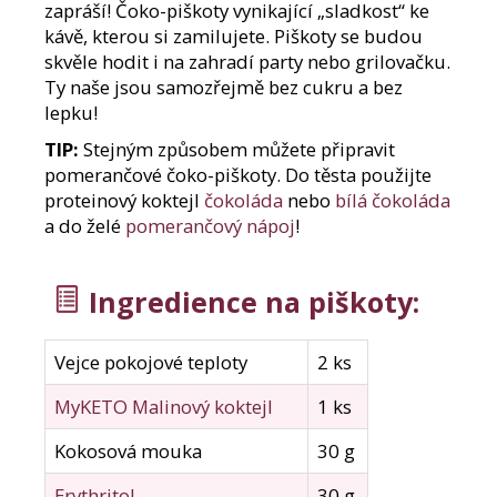
e
zapráší! Čoko-piškoty vynikající „sladkost“ ke
m
kávě, kterou si zamilujete. Piškoty se budou
e
skvěle hodit i na zahradí party nebo grilovačku.
Ty naše jsou samozřejmě bez cukru a bez
lepku!
SYROVÁTKOVÝ
CFM
TIP:
Stejným způsobem můžete připravit
PROTEIN
pomerančové čoko-piškoty. Do těsta použijte
INSTANTNÍ
WPC
proteinový koktejl
čokoláda
nebo
bílá čokoláda
80
a do želé
pomerančový nápoj
!
%
–
BEZ
OCHUCENÍ,
Ingredience na piškoty:
800
G
518
Vejce pokojové teploty
2 ks
Kč
MyKETO Malinový koktejl
1 ks
Kokosová mouka
30 g
Erythritol
30 g