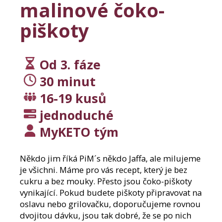
j
malinové čoko-
í
t
piškoty
?
Od 3. fáze
30 minut
Hledat
16-19 kusů
jednoduché
D
MyKETO tým
o
p
Někdo jim říká PiM´s někdo Jaffa, ale milujeme
o
je všichni. Máme pro vás recept, který je bez
r
cukru a bez mouky. Přesto jsou čoko-piškoty
u
č
vynikající. Pokud budete piškoty připravovat na
u
oslavu nebo grilovačku, doporučujeme rovnou
j
dvojitou dávku, jsou tak dobré, že se po nich