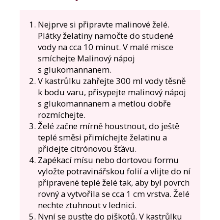
Nejprve si připravte malinové želé.
Plátky želatiny namočte do studené
vody na cca 10 minut. V malé misce
smíchejte Malinový nápoj
s glukomannanem.
V kastrůlku zahřejte 300 ml vody těsně
k bodu varu, přisypejte malinový nápoj
s glukomannanem a metlou dobře
rozmíchejte.
Želé začne mírně houstnout, do ještě
teplé směsi přimíchejte želatinu a
přidejte citrónovou šťávu.
Zapékací mísu nebo dortovou formu
vyložte potravinářskou folií a vlijte do ní
připravené teplé želé tak, aby byl povrch
rovný a vytvořila se cca 1 cm vrstva. Želé
nechte ztuhnout v lednici.
Nyní se pusťte do piškotů. V kastrůlku