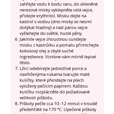
zahřejte vodu k bodu varu, do skleněné
nerezové misky vyklepněte celá vejce,
přidejte erythritol. Misku dejte na
kastrol s vodou (dno misky se nesmí
dotýkat hladiny) a nad párou vejce
vyšlehejte do světlé, husté pěny.
Jakmile vejce zhoustnou sundejte
misku z kastrůlku a pomalu přimíchejte
kokosový olej a zbylé suché
ingredience. Vznikne vám mírně lepivé
těsto.
Lžící odebírejte jednotlivé porce a
navlhčenýma rukama tvarujte malé
kuličky, které přendejte na plech
vyložený pečícím papírem. Každou
kuličku rozplácněte do požadované
velikosti piškotu.
Piškoty pečte cca 10–12 minut v troubě
předehřáté na 170 °C. Upečené piškoty