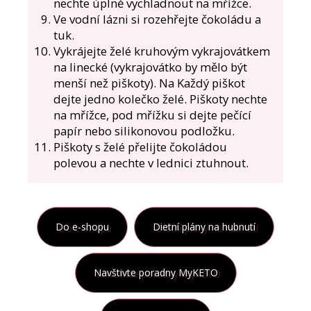
nechte úplně vychladnout na mřížce.
Ve vodní lázni si rozehřejte čokoládu a
tuk.
Vykrájejte želé kruhovým vykrajovátkem
na linecké (vykrajovátko by mělo být
menší než piškoty). Na Každý piškot
dejte jedno kolečko želé. Piškoty nechte
na mřížce, pod mřížku si dejte pečící
papír nebo silikonovou podložku.
Piškoty s želé přelijte čokoládou
polevou a nechte v lednici ztuhnout.
Do e-shopu
Dietní plány na hubnutí
Navštivte poradny MyKETO