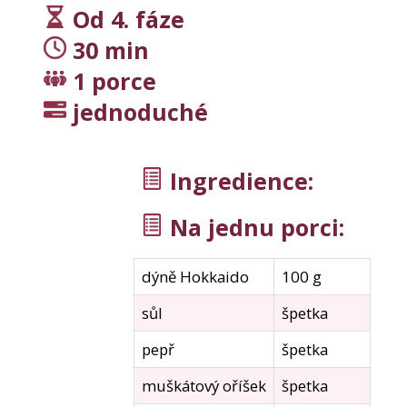
j
Od 4. fáze
í
t
30 min
?
1 porce
jednoduché
Hledat
Ingredience
:
Na jednu porci:
D
o
p
dýně Hokkaido
100 g
o
r
sůl
špetka
u
pepř
špetka
č
u
muškátový oříšek
špetka
j