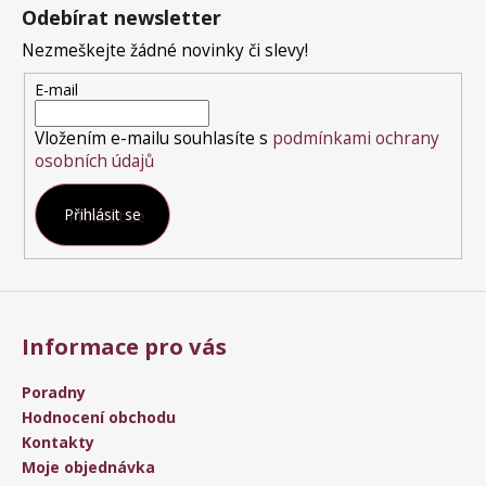
á
Odebírat newsletter
p
a
Nezmeškejte žádné novinky či slevy!
t
E-mail
í
Vložením e-mailu souhlasíte s
podmínkami ochrany
osobních údajů
Přihlásit se
Informace pro vás
Poradny
Hodnocení obchodu
Kontakty
Moje objednávka