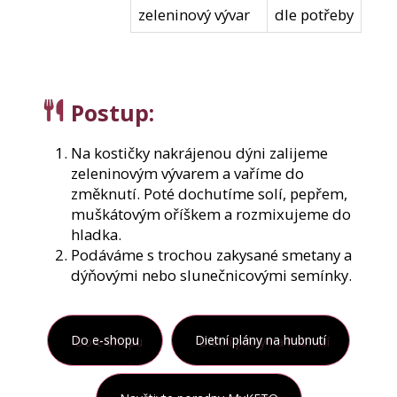
e
zeleninový vývar
dle potřeby
m
e
GLUKOMANNAN
Postup
:
KONJAC
300
G
Na kostičky nakrájenou dýni zalijeme
449
zeleninovým vývarem a vaříme do
Kč
změknutí. Poté dochutíme solí, pepřem,
muškátovým oříškem a rozmixujeme do
hladka.
Podáváme s trochou zakysané smetany a
dýňovými nebo slunečnicovými semínky.
Do e-shopu
Dietní plány na hubnutí