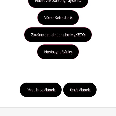
Navštivte poradny MyKETO
Vše o Keto dietě
Zkušenosti s hubnutím MyKETO
Novinky a články
Předchozí článek
Další článek
Z