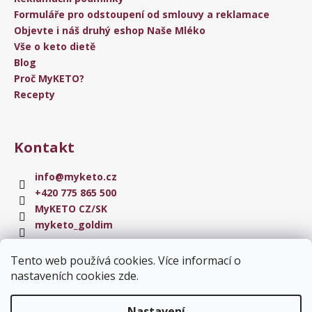
Formuláře pro odstoupení od smlouvy a reklamace
Objevte i náš druhý eshop Naše Mléko
Vše o keto dietě
Blog
Proč MyKETO?
Recepty
Kontakt
info
@
myketo.cz
+420 775 865 500
MyKETO CZ/SK
myketo_goldim
Tento web používá cookies. Více informací o
Instagram
nastaveních cookies
zde
.
Nastavení