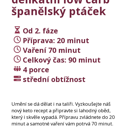
j
í
španělský ptáček
t
?
Od 2. fáze
Příprava: 20 minut
Vaření 70 minut
Hledat
Celkový čas: 90 minut
4 porce
D
střední obtížnost
o
p
o
r
Umění se dá dělat i na talíři. Vyzkoušejte náš
u
nový keto recept a připravte si lahodný oběd,
č
který i skvěle vypadá. Přípravu zvládnete do 20
u
j
minut a samotné vaření vám potrvá 70 minut.