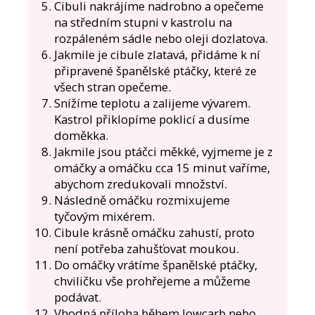
Cibuli nakrájíme nadrobno a opečeme
na středním stupni v kastrolu na
rozpáleném sádle nebo oleji dozlatova.
Jakmile je cibule zlatavá, přidáme k ní
připravené španělské ptáčky, které ze
všech stran opečeme.
Snížíme teplotu a zalijeme vývarem.
Kastrol přiklopíme poklicí a dusíme
doměkka.
Jakmile jsou ptáčci měkké, vyjmeme je z
omáčky a omáčku cca 15 minut vaříme,
abychom zredukovali množství.
Následně omáčku rozmixujeme
tyčovým mixérem.
Cibule krásně omáčku zahustí, proto
není potřeba zahušťovat moukou.
Do omáčky vrátíme španělské ptáčky,
chviličku vše prohřejeme a můžeme
podávat.
Vhodná příloha během lowcarb nebo