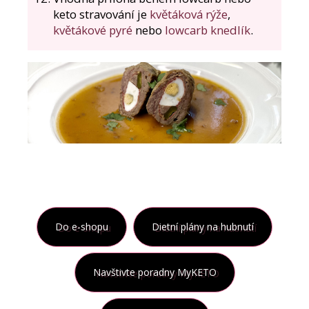
keto stravování je
květáková rýže
,
květákové pyré
nebo
lowcarb knedlík
.
Do e-shopu
Dietní plány na hubnutí
Navštivte poradny MyKETO