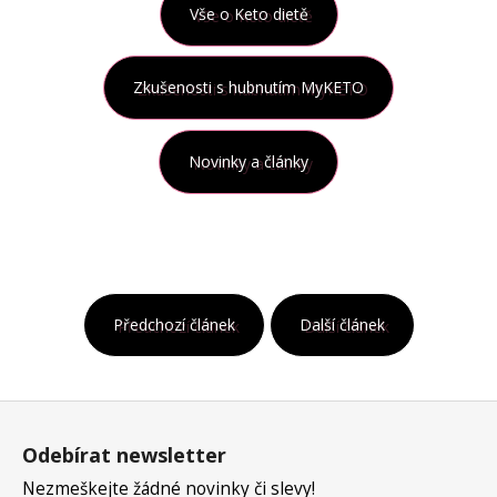
Vše o Keto dietě
Zkušenosti s hubnutím MyKETO
Novinky a články
Předchozí článek
Další článek
Z
á
Odebírat newsletter
p
a
Nezmeškejte žádné novinky či slevy!