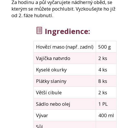
e
Za hodinu a půl vyčarujete nádherný oběd, se
m
kterým se můžete pochlubit. Vyzkoušejte ho již
e
od 2. fáze hubnutí.
Ingredience:
MYKETO
PROTEINOVÝ
KOKTEJL
S
Hovězí maso (např. zadní)
500 g
PŘÍCHUTÍ
BANÁN
Vajíčka natvrdo
2 ks
42
Kč
Kyselé okurky
4 ks
Plátky slaniny
8 ks
Větší cibule
2 ks
Sádlo nebo olej
1 PL
Vývar
400 ml
Sůl