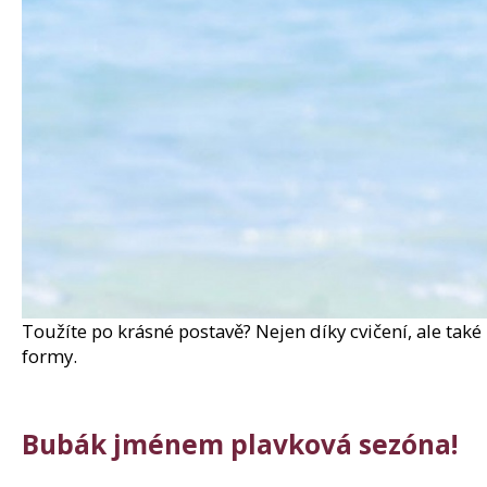
150 Kč
Původně:
210 Kč
Toužíte po krásné postavě? Nejen díky cvičení, ale také
formy.
Bubák jménem
plavková sezóna
!