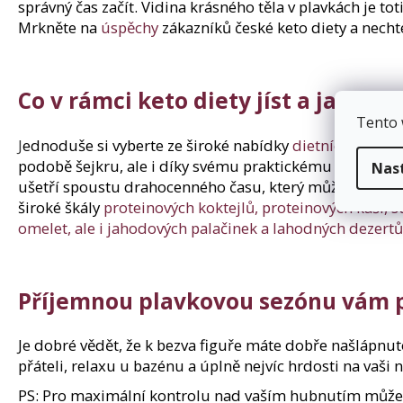
správný čas začít. Vidina krásného těla v plavkách je to
Mrkněte na
úspěchy
zákazníků české keto diety a necht
Co v rámci keto diety jíst a jaká j
Tento 
J
ednoduše si vyberte ze široké nabídky
dietních plánů
.
podobě šejkru, ale i díky svému praktickému využití k
Nas
ušetří spoustu drahocenného času, který můžete využít 
široké škály
proteinových koktejlů
, proteinových kaší,
omelet, ale i jahodových palačinek a lahodných dezertů
Příjemnou plavkovou sezónu vám 
Je dobré vědět, že k bezva figuře máte dobře našlápnu
přáteli, relaxu u bazénu a úplně nejvíc hrdosti na vaši
PS: Pro maximální kontrolu nad vaším hubnutím může