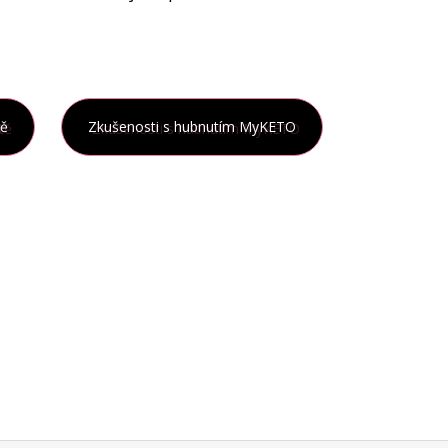
tě
Zkušenosti s hubnutím MyKETO