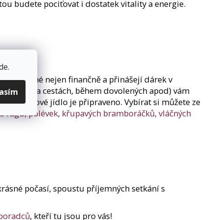
tou budete pociťovat i dostatek vitality a energie.
de
.
 zvýhodněné nejen finančně a přinášejí dárek v
nebo třeba na cestách, během dovolených apod) vám
lasím
proteinové jídlo je připraveno. Vybírat si můžete ze
ho ragú, polévek, křupavých bramboráčků, vláčných
rásné počasí, spoustu příjemných setkání s
 poradců
, kteří tu jsou pro vás!