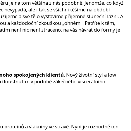
měru je na tom většina z nás podobně. Jenomže, co když
 nevypadá, ale i tak se všichni těšíme na období
 užijeme a své tělo vystavíme příjemné sluneční lázni. A
ýzvou a každodoční zkouškou „ohněm". Patříte k těm,
tím není nic není ztraceno, na váš návrat do formy je
noho spokojených klientů
. Nový životní styl a low
tým tloustnutím v podobě zákeřného viscerálního
proteinů a vlákniny ve stravě. Nyní je rozhodně ten