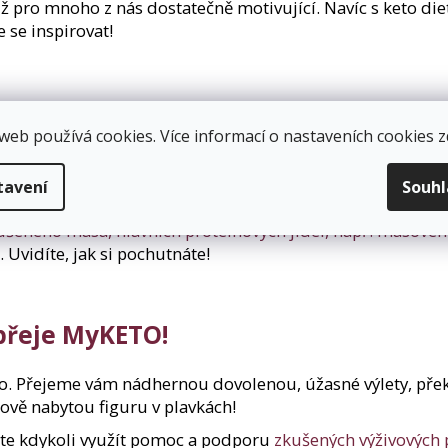
tiž pro mnoho z nás dostatečně motivující. Navíc s keto die
e se inspirovat!
e příprava proteinových jídel?
web používá cookies. Více informací o nastaveních cookies
z
 Sáhnout můžete např. po
Výhodných balíčcích
, které jsou
dekoliv, kdykoliv a v jakýchkoli podmínkách (v kanceláři 
tavení
Souh
mnohem užitečněji. Stačí doslova pár minut a vaše chutné 
 sušeného masa, hlavních proteinových jídel, např. masové
. Uvidíte, jak si pochutnáte!
přeje MyKETO!
to. Přejeme vám nádhernou dovolenou, úžasné výlety, přek
 nově nabytou figuru v plavkách!
te kdykoli využít pomoc a podporu
zkušených výživových