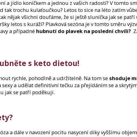
ení a jídlo koníčkem a jednou z vašich radostí? V tomto s
tak trochu kulaťoučkou? Letos to sice na léto zatím vůbec
k nějak všichni doufáme, že si ještě sluníčka jak se patří
svršky letos s kuráží? Plavková sezóna je v tomto směru v
stavy a případné
hubnutí do plavek na poslední chvíli?
Za
ubněte s keto dietou!
out rychle, pohodlně a udržitelně. Na tom se
shoduje m
 a sexy a udělat definitivní tečku za přejídáním se a skry
 jak se patří poděkují.
ety?
za a dále v navození pocitu nasycení díky vyššímu objemu 