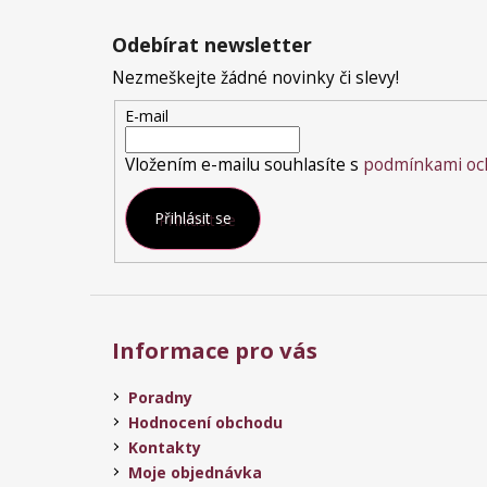
Z
á
Odebírat newsletter
p
a
Nezmeškejte žádné novinky či slevy!
t
E-mail
í
Vložením e-mailu souhlasíte s
podmínkami och
Přihlásit se
Informace pro vás
Poradny
Hodnocení obchodu
Kontakty
Moje objednávka