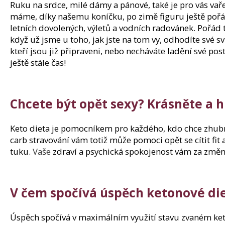
Ruku na srdce, milé dámy a pánové, také je pro vás vař
máme, díky našemu koníčku, po zimě figuru ještě pořád 
letních dovolených, výletů a vodních radovánek. Pořád ta
když už jsme u toho, jak jste na tom vy, odhodíte své 
kteří jsou již připraveni, nebo necháváte ladění své po
ještě stále čas!
Chcete být opět sexy? Krásněte a h
Keto dieta je pomocníkem pro každého, kdo chce zhubn
carb stravování vám totiž může pomoci opět se cítit fit
tuku.
Vaše
zdraví a psychická spokojenost vám za změnu
V čem spočívá úspěch ketonové di
Úspěch spočívá v maximálním využití stavu zvaném ketó