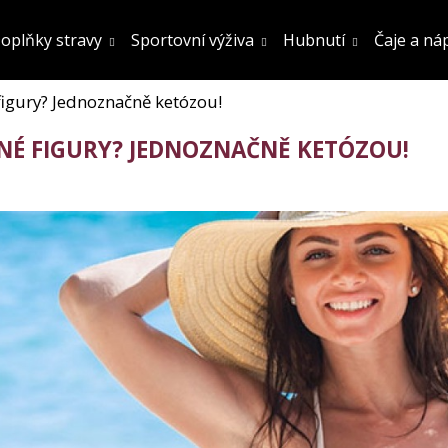
oplňky stravy
Sportovní výživa
Hubnutí
Čaje a ná
 figury? Jednoznačně ketózou!
Co potřebujete najít?
ĚNÉ FIGURY? JEDNOZNAČNĚ KETÓZOU!
Hledat
Doporučujeme
FATBURN DOPLNĚK STRAVY
SÓJOVÝ PROTEIN
OCHUCENÍ 800