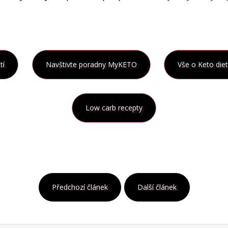
tí
Navštivte poradny MyKETO
Vše o Keto die
Low carb recepty
Předchozí článek
Další článek