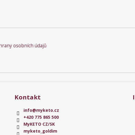
rany osobních údajů
Kontakt
info
@
myketo.cz
+420 775 865 500
MyKETO CZ/SK
myketo_goldim