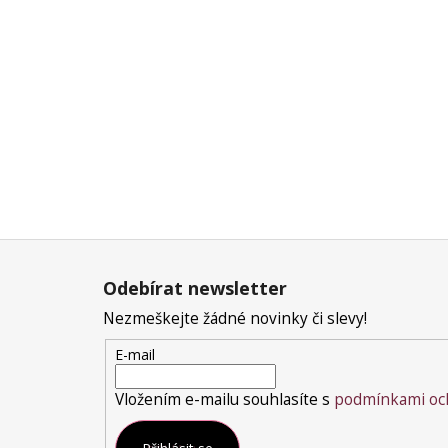
Z
á
Odebírat newsletter
p
a
Nezmeškejte žádné novinky či slevy!
t
E-mail
í
Vložením e-mailu souhlasíte s
podmínkami och