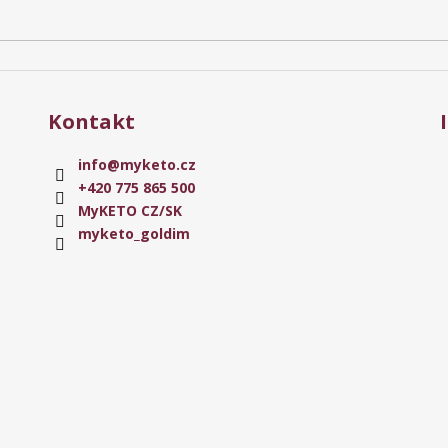
Kontakt
info
@
myketo.cz
+420 775 865 500
MyKETO CZ/SK
myketo_goldim