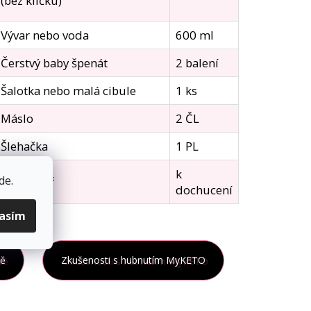
(bez klíčku)
Vývar nebo voda
600 ml
Čerstvý baby špenát
2 balení
Šalotka nebo malá cibule
1 ks
Máslo
2 ČL
Šlehačka
1 PL
k
de
.
Sůl a pepř
dochucení
lasím
tě
Zkušenosti s hubnutím MyKETO