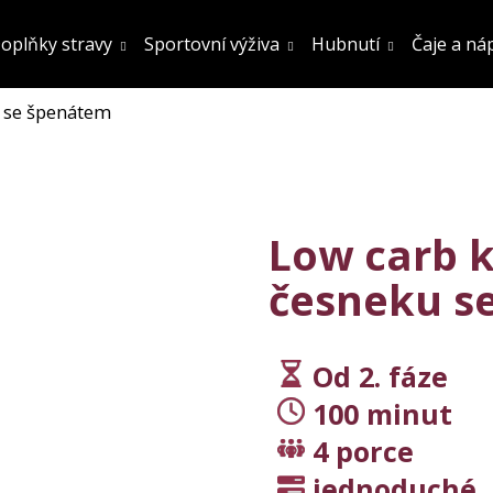
oplňky stravy
Sportovní výživa
Hubnutí
Čaje a ná
u se špenátem
Co potřebujete najít?
Hledat
Low carb k
česneku s
Doporučujeme
Od 2. fáze
100 minut
4 porce
FATBURN DOPLNĚK STRAVY
SÓJOVÝ PROTEIN
jednoduché
OCHUCENÍ 800