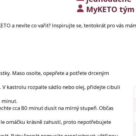
147,60 Kč
Původně:
369 Kč
149 Kč
MyKETO tým
KETO a nevíte co vařit? Inspirujte se, tentokrát pro vás 
ostky. Maso osolte, opepřete a potřete drceným
V kastrolu rozpalte sádlo nebo olej, přidejte cibuli
5 minut.
chte cca 80 minut dusit na mírný stupeň. Občas
bule omáčku krásně zahustí, proto nepotřebujete
enát. Baby špenát nemusíte proplachovat, většinou