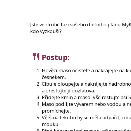
150 Kč
Původně:
210 Kč
Jste ve druhé fázi vašeho dietního plánu My
kdo vyzkouší?
Postup:
Hovězí maso očistěte a nakrájejte na k
česnekem.
Cibule oloupejte a nakrájejte nadrobno. 
a orestujte ji dozlatova.
Přidejte kmín a maso. Vše restujte asi 
Maso podlijte vývarem nebo vodou a ne
promíchejte.
Většina tekutin by se měla odpařit, ci
mouku.
Před konce vaření masa si připravte šp