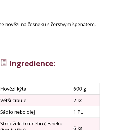
máme hovězí na česneku s čerstvým špenátem,
Ingredience:
Hovězí kýta
600 g
Větší cibule
2 ks
Sádlo nebo olej
1 PL
Stroužek drceného česneku
6 ks