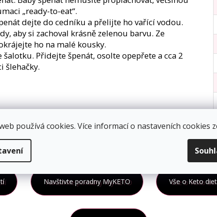
umaci „ready-to-eat“.
 Špenát dejte do cedníku a přelijte ho vařící vodou.
y, aby si zachoval krásně zelenou barvu. Ze
okrájejte ho na malé kousky.
 šalotku. Přidejte špenát, osolte opepřete a cca 2
i šlehačky.
web používá cookies. Více informací o nastaveních cookies
z
tavení
Souh
tí
Navštivte poradny MyKETO
Vše o Keto die