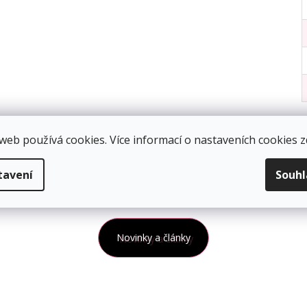
web používá cookies. Více informací o nastaveních cookies
z
tavení
Souh
tí
Navštivte poradny MyKETO
Vše o Keto die
Novinky a články