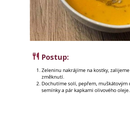
150 Kč
Původně:
210 Kč
Postup
:
Zeleninu nakrájíme na kostky, zalijem
změknutí.
Dochutíme solí, pepřem, muškátovým 
semínky a pár kapkami olivového oleje.