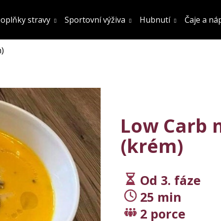
oplňky stravy
Sportovní výživa
Hubnutí
Čaje a ná
)
Co potřebujete najít?
Hledat
Low Carb 
Doporučujeme
(krém)
Od 3. fáze
25 min
FATBURN DOPLNĚK STRAVY
SÓJOVÝ PROTEIN
2 porce
OCHUCENÍ 800