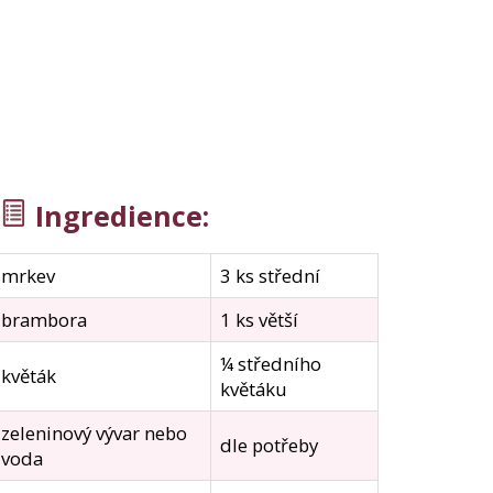
Ingredience
:
mrkev
3 ks střední
brambora
1 ks větší
¼ středního
květák
květáku
zeleninový vývar nebo
dle potřeby
voda