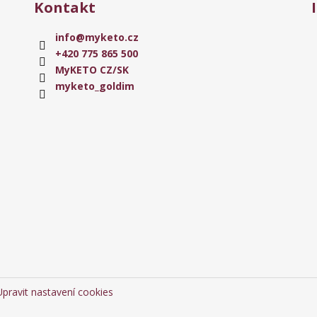
Kontakt
info
@
myketo.cz
+420 775 865 500
MyKETO CZ/SK
myketo_goldim
Upravit nastavení cookies