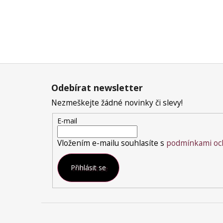
Z
á
Odebírat newsletter
p
a
Nezmeškejte žádné novinky či slevy!
t
E-mail
í
Vložením e-mailu souhlasíte s
podmínkami och
Přihlásit se