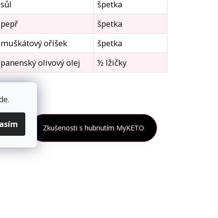
sůl
špetka
pepř
špetka
muškátový oříšek
špetka
panenský olivový olej
½ lžičky
de
.
lasím
tě
Zkušenosti s hubnutím MyKETO