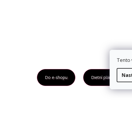
Tento 
Nas
Do e-shopu
Dietní plány na hubnu