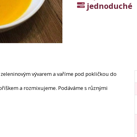
147,60 Kč
jednoduché
Původně:
369 Kč
149 Kč
e zeleninovým vývarem a vaříme pod pokličkou do
oříškem a rozmixujeme. Podáváme s různými