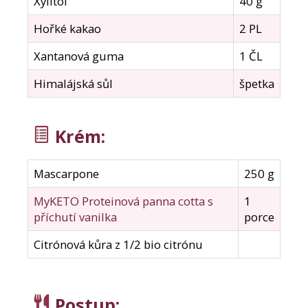
Xylitol
40 g
Hořké kakao
2 PL
Xantanová guma
1 ČL
Himalájská sůl
špetka
Krém:
Mascarpone
250 g
MyKETO Proteinová panna cotta s
1
příchutí vanilka
porce
Citrónová kůra z 1/2 bio citrónu
Postup
: