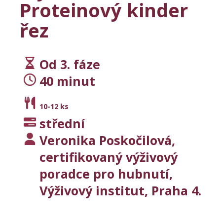
j
Proteinový kinder
í
t
řez
?
Od 3. fáze
40 minut
Hledat
10-12 ks
střední
D
o
Veronika Poskočilová,
p
certifikovaný výživový
o
r
poradce pro hubnutí,
u
Výživový institut, Praha 4.
č
u
j