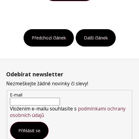
Předchozí článek
Další článek
Z
á
Odebírat newsletter
p
a
Nezmeškejte žádné novinky či slevy!
t
E-mail
í
Vložením e-mailu souhlasíte s
podmínkami ochrany
osobních údajů
Přihlásit se