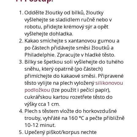
Oddělte žloutky od bílků, žloutky
vyšlehejte se sladidlem ručně nebo v
robotu, přidejte krémový sýr a opět
vyšlehejte dohladka.
Kakao smíchejte s xantanovou gumou a
po částech přidávejte směsi žloutků a
Philadelphie. Zpracujte v hladké těsto.
Bílky se špetkou soli vyšlehejte do tuhého
sněhu, který opatrně (po částech)
přimíchejte do kakaové směsi. Připravené
těsto vylijte na plech vyložený
silikonovou
podložkou
(lze použít i pečící papír),
cukrářskou kartou rozetřete těsto do
výšky cca 1 cm.
Plech s těstem vložte do horkovzdušné
trouby, vyhřáté na 160 °C a pečte přibližně
10-12 minut.
Upečený piškot/korpus nechte