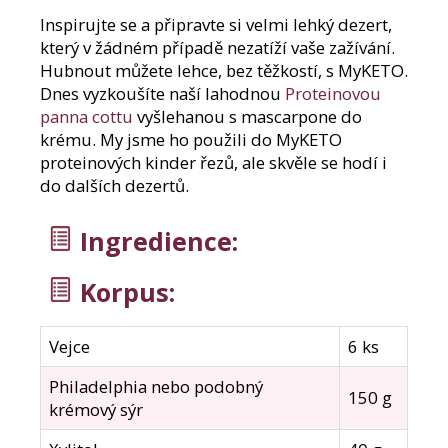
e
Inspirujte se a připravte si velmi lehký dezert,
m
který v žádném případě nezatíží vaše zažívání.
e
Hubnout můžete lehce, bez těžkostí, s MyKETO.
Dnes vyzkoušíte naší lahodnou
Proteinovou
SÓJOVÝ
panna cottu
vyšlehanou s mascarpone do
PROTEIN
krému. My jsme ho použili do MyKETO
IZOLÁT
90%
proteinových kinder řezů, ale skvěle se hodí i
BEZ
do dalších dezertů.
OCHUCENÍ
800G
Ingredience
:
149
Kč
Korpus:
Vejce
6 ks
Philadelphia nebo podobný
150 g
krémový sýr