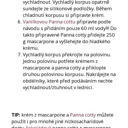
vychladnout. Vychladlý korpus opatrně
sundejte ze silikonové podložky. Během
chladnutí korpusu si připravte krém.
Vanilkovou Panna cottu
připravte podle
návodu s přidáním pouze 60 ml vody!!! Do
takto připravené Panna cotty přidejte 250
g mascarpone a vyšlehejte do hladkého
krému.
Vychladlý korpus překrojte na polovinu.
Jednu polovinu potřete krémem z
mascarpone a panna cotty a přiklopte
druhou polovinou korpusu. Nakrájejte na
obdélníky, které před podáváním nechte
vychladnout/ztuhnout v lednici.
TIP:
krém z mascarpone a
Panna cotty
můžete
použít i pro mnohé jiné nízkosacharidové
dorty,
čokoládová
panna cotta + mascarpone