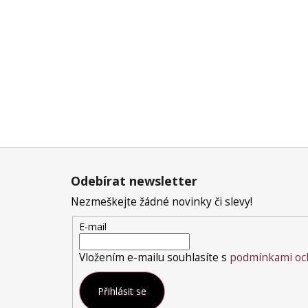
Z
á
Odebírat newsletter
p
a
Nezmeškejte žádné novinky či slevy!
t
E-mail
í
Vložením e-mailu souhlasíte s
podmínkami och
Přihlásit se