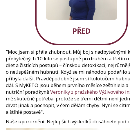
150 Kč
Původně:
210 Kč
PŘED
"Moc jsem si přála zhubnout. Můj boj s nadbytečnými k
přebytečných 10 kilo se postupně po druhém a třetím dí
diet a čistících postupů – čínskou detoxikaci, nejrůz
o neúspěšném hubnutí. Když se mi náhodou podařilo zhu
přibyla další. Pravděpodobně jsem si kolotočem hubnutí
dál. S MyKETO jsou během prvního měsíce zeštíhlela a
nutriční poradkyně
Veroniky z pražského Výživového in
mě skutečně potřeba, protože se třemi dětmi není jedno
dívat jinak a pochopit, v čem dělám chyby. Nyní se cítí
a štíhlé postavě".
Naše upozornění: Nejlepších výsledků dosáhnete pod