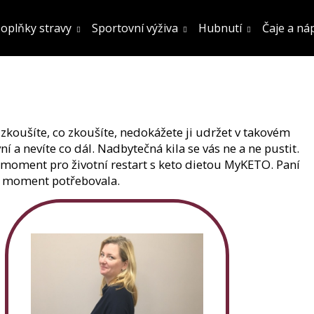
oplňky stravy
Sportovní výživa
Hubnutí
Čaje a ná
Co potřebujete najít?
Hledat
 zkoušíte, co zkoušíte, nedokážete ji udržet v takovém
í a nevíte co dál. Nadbytečná kila se vás ne a ne pustit.
ný moment pro životní restart s keto dietou MyKETO. Paní
ný moment potřebovala.
Doporučujeme
FATBURN DOPLNĚK STRAVY
SÓJOVÝ PROTEIN
OCHUCENÍ 800