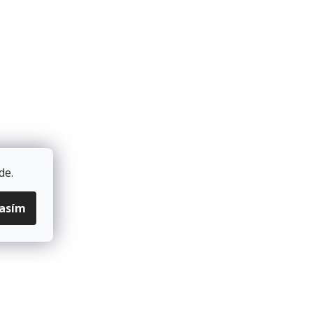
de
.
lasím