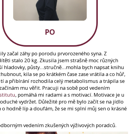
369 Kč
149 Kč
PO
ily začal záhy po porodu prvorozeného syna. Z
těti stalo 20 kg. Zkusila jsem strašně moc různých
nější hladovky, půsty…stručně…mohla bych napsat knihu
bnout, kila se po krátkém čase zase vrátila a co hůř,
 a přibírání rozhodila celý metabolismus a trápila se
 začínám mu věřit. Pracuji na sobě pod vedením
stitutu
, pomáhá mi radami a s motivací. Motivace je u
duché vydržet. Důležité pro mě bylo začít se na jídlo
m o hodně líp a doufám, že se mi splní můj sen o krásné
 odborným vedením zkušených výživových poradců.