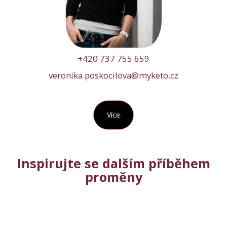
+420 737 755 659
veronika.poskocilova@myketo.cz
Více
Inspirujte se dalším příběhem
proměny