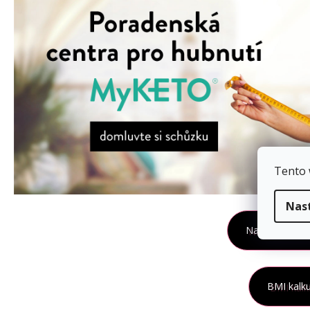
Tento 
Nas
Navštivte por
BMI kalku