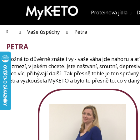
K
Přejít
na
o
Proteinová jídla
D
obsah
Zpět
Zpět
do obchodu
do obchodu
š
í
k
Domů
Vaše úspěchy
Petra
PETRA
Možná to důvěrně znáte i vy - vaše váha jde nahoru a ať
rozmezí, v jakém chcete. Jste naštvaní, smutní, depresivn
A co víc, přibývají další. Tak přesně tohle je ten správ
Petra vyzkoušela MyKETO a bylo to přesně to, co v da
KOLAGENOVÉ SMOOTHIE MIX PŘÍCHUTÍ
5 PORCÍ