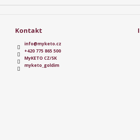
Kontakt
info
@
myketo.cz
+420 775 865 500
MyKETO CZ/SK
myketo_goldim