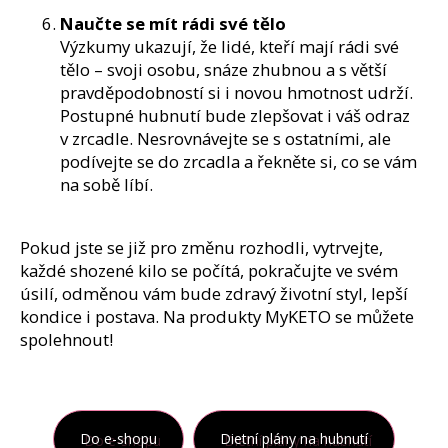
Naučte se mít rádi své tělo
Výzkumy ukazují, že lidé, kteří mají rádi své
tělo – svoji osobu, snáze zhubnou a s větší
pravděpodobností si i novou hmotnost udrží.
Postupné hubnutí bude zlepšovat i váš odraz
v zrcadle. Nesrovnávejte se s ostatními, ale
podívejte se do zrcadla a řekněte si, co se vám
na sobě líbí.
Pokud jste se již pro změnu rozhodli, vytrvejte,
každé shozené kilo se počítá, pokračujte ve svém
úsilí, odměnou vám bude zdravý životní styl, lepší
kondice i postava. Na produkty MyKETO se můžete
spolehnout!
Do e-shopu
Dietní plány na hubnutí