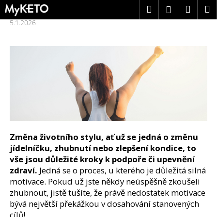
K
Přejít
Hledat
Náku
M
Přihlášení
na
o
obsah
5.1.2026
Zpět
Zpět
š
košík
í
k
C
o
p
o
t
ř
e
b
Změna životního stylu, ať už se jedná o změnu
u
jídelníčku, zhubnutí nebo zlepšení kondice, to
j
vše jsou důležité kroky k podpoře či upevnění
e
zdraví.
Jedná se o proces, u kterého je důležitá silná
t
motivace. Pokud už jste někdy neúspěšně zkoušeli
e
zhubnout, jistě tušíte, že právě nedostatek motivace
n
bývá největší překážkou v dosahování stanovených
a
cílů!