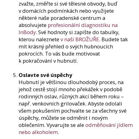
zvažte, změřte si své tělesné obvody, buď
v domácích podmínkách nebo využijete
některé naše poradenské centrum a
absolvujete
profesionální diagnostiku na
InBody
. Své hodnoty si zapište do tabulky,
kterou naleznete
v naší BROŽUŘE
. Budete tak
mít krásný přehled o svých hubnoucích
pokrocích. To vás bude motivovat
k pokračování v hubnutí.
Oslavte své úspěchy
Hubnutí je většinou dlouhodobý proces, na
jehož cestě stojí mnoho překážek v podobě
rodinných oslav, různých akcí během roku –
např. venkovních grilovaček. Abyste odolali
všem pokušením pochvalte se za všechny své
úspěchy, můžete se odměnit i novým
oblečením. Vyvarujte se ale
odměňování jídlem
nebo alkoholem
.