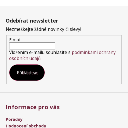
Z
á
Odebírat newsletter
p
a
Nezmeškejte žádné novinky či slevy!
t
E-mail
í
Vložením e-mailu souhlasíte s
podmínkami ochrany
osobních údajů
Přihlásit se
Informace pro vás
Poradny
Hodnocení obchodu