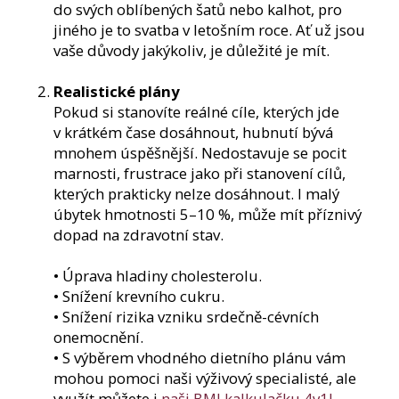
do svých oblíbených šatů nebo kalhot, pro
jiného je to svatba v letošním roce. Ať už jsou
vaše důvody jakýkoliv, je důležité je mít.
Realistické plány
Pokud si stanovíte reálné cíle, kterých jde
v krátkém čase dosáhnout, hubnutí bývá
mnohem úspěšnější. Nedostavuje se pocit
marnosti, frustrace jako při stanovení cílů,
kterých prakticky nelze dosáhnout. I malý
úbytek hmotnosti 5–10 %, může mít příznivý
dopad na zdravotní stav.
• Úprava hladiny cholesterolu.
• Snížení krevního cukru.
• Snížení rizika vzniku srdečně-cévních
onemocnění.
• S výběrem vhodného dietního plánu vám
mohou pomoci naši výživový specialisté, ale
využít můžete i
naši BMI kalkulačku 4v1!