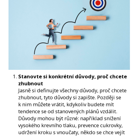
e
m
e
GLUKOMANNAN
KONJAC
300
G
449
Kč
Stanovte si konkrétní důvody, proč chcete
zhubnout
Jasně si definujte všechny důvody, proč chcete
zhubnout, tyto důvody si zapište. Později se
k nim můžete vrátit, kdykoliv budete mít
tendence se od stanovených plánů vzdálit.
Důvody mohou být různé: například snížení
vysokého krevního tlaku, prevence cukrovky,
udržení kroku s vnoučaty, někdo se chce vejít