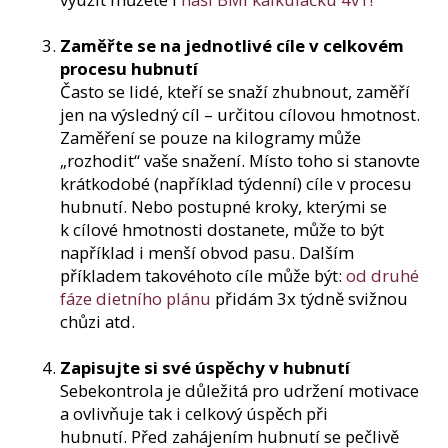
Zaměřte se na jednotlivé cíle v celkovém
procesu hubnutí
Často se lidé, kteří se snaží zhubnout, zaměří
jen na výsledný cíl – určitou cílovou hmotnost.
Zaměření se pouze na kilogramy může
„rozhodit“ vaše snažení. Místo toho si stanovte
krátkodobé (například týdenní) cíle v procesu
hubnutí. Nebo postupné kroky, kterými se
k cílové hmotnosti dostanete, může to být
například i menší obvod pasu. Dalším
příkladem takovéhoto cíle může být:
od druhé
fáze dietního plánu
přidám 3x týdně svižnou
chůzi atd.
Zapisujte si své úspěchy v hubnutí
Sebekontrola je důležitá pro udržení motivace
a ovlivňuje tak i celkový úspěch při
hubnutí. Před zahájením hubnutí se pečlivě