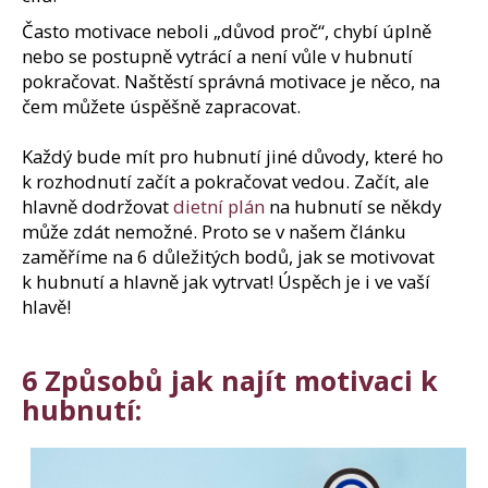
j
í
Často motivace neboli „důvod proč“, chybí úplně
t
nebo se postupně vytrácí a není vůle v hubnutí
?
pokračovat. Naštěstí správná motivace je něco, na
čem můžete úspěšně zapracovat.
Každý bude mít pro hubnutí jiné důvody, které ho
k rozhodnutí začít a pokračovat vedou. Začít, ale
Hledat
hlavně dodržovat
dietní plán
na hubnutí se někdy
může zdát nemožné. Proto se v našem článku
zaměříme na 6 důležitých bodů, jak se motivovat
D
k hubnutí a hlavně jak vytrvat! Úspěch je i ve vaší
o
hlavě!
p
o
6 Způsobů jak najít motivaci k
r
u
hubnutí:
č
u
j